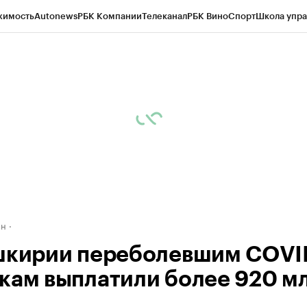
жимость
Autonews
РБК Компании
Телеканал
РБК Вино
Спорт
Школа упра
д
Стиль
Крипто
РБК Бизнес-среда
Дискуссионный клуб
Исследования
К
рагентов
Политика
Экономика
Бизнес
Технологии и медиа
Финансы
Рын
ан
шкирии переболевшим COVI
кам выплатили более 920 м