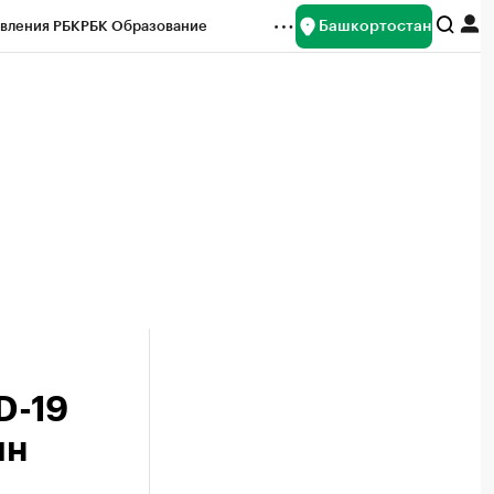
Башкортостан
вления РБК
РБК Образование
редитные рейтинги
Франшизы
Газета
ок наличной валюты
D-19
лн