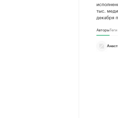
исполнен
тыс. меди
декабря п
Авторы
Теги
Анаст