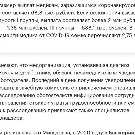
Размер выплат медикам, заразившимся коронавирусо
 составляет 68,8 тыс. рублей. Если осложнения вызв
ность I группы, выплата составляет более 2 млн рубле
— 1,38 млн рублей, III группы — 688,1 тыс. рублей. В
 смерти медика от COVID-19 семье перечисляют 2,75 
.
ечают, что медорганизация, установившая диагноз
ирус» медработнику, обязана незамедлительно уведо
ботодателя. Последний в день получения уведомлени
оздать врачебную комиссию с привлечением специал
асследованию обстоятельств инфицирования сотрудн
тановления стойкой утраты трудоспособности или с
а к расследованию привлекают также специалистов
бнадзора.
м регионального Минздрава, в 2020 году в Башкирии