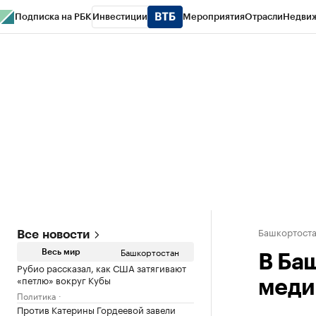
Подписка на РБК
Инвестиции
Мероприятия
Отрасли
Недви
РБК Курсы
РБК Life
Тренды
Визионеры
Национальные проекты
Горо
Спецпроекты СПб
Конференции СПб
Спецпроекты
Проверка конт
Башкортост
Все новости
Башкортостан
Весь мир
В Ба
Рубио рассказал, как США затягивают
«петлю» вокруг Кубы
меди
Политика
Против Катерины Гордеевой завели