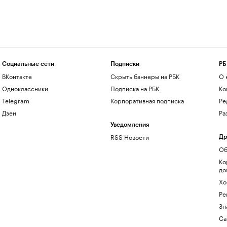
Социальные сети
Подписки
РБ
ВКонтакте
Скрыть баннеры на РБК
О 
Одноклассники
Подписка на РБК
Ко
Telegram
Корпоративная подписка
Ре
Дзен
Ра
Уведомления
RSS Новости
Др
Об
Ко
до
Хо
Ре
Зн
Са