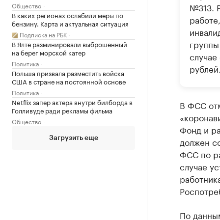
Общество
№313. 
В каких регионах ослабили меры по
работе,
бензину. Карта и актуальная ситуация
инвалид
Подписка на РБК
группы 
В Ялте разминировали выброшенный
на берег морской катер
случае
Политика
рублей
Польша призвала разместить войска
США в стране на постоянной основе
Политика
Netflix запер актера внутри билборда в
В ФСС отм
Голливуде ради рекламы фильма
«коронав
Общество
Фонд и ра
Загрузить еще
должен с
ФСС по р
случае ус
работник
Роспотре
По данны