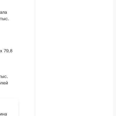
ала
тыс.
х 79,8
н
тыс.
блей
ина