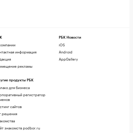
К
РБК Новости
компании
iOS
нтактная информация
Android
дакция
AppGallery
змещение рекламы
угие продукты РБК
лако для бизнеса
рпоративный регистратор
менов
стинг сайтов
г.решения
акомства
йт знакомств podbor.ru