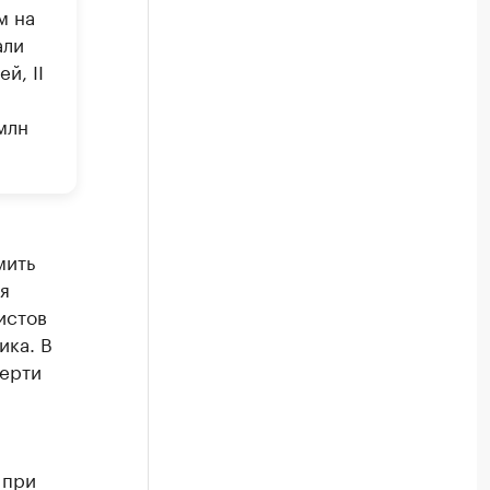
м на
али
й, II
млн
мить
я
истов
ика. В
мерти
 при