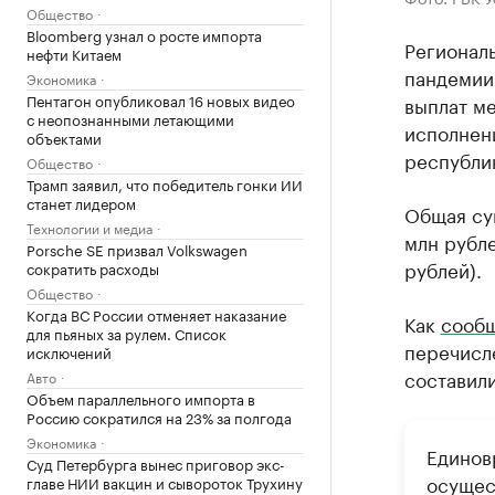
Общество
Bloomberg узнал о росте импорта
Региональ
нефти Китаем
пандемии 
Экономика
Пентагон опубликовал 16 новых видео
выплат м
с неопознанными летающими
исполнен
объектами
республи
Общество
Трамп заявил, что победитель гонки ИИ
станет лидером
Общая сум
Технологии и медиа
млн рубле
Porsche SE призвал Volkswagen
рублей).
сократить расходы
Общество
Когда ВС России отменяет наказание
Как
сооб
для пьяных за рулем. Список
перечисл
исключений
составили
Авто
Объем параллельного импорта в
Россию сократился на 23% за полгода
Экономика
Единов
Суд Петербурга вынес приговор экс-
осущес
главе НИИ вакцин и сывороток Трухину