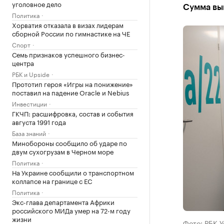
уголовное дело
Сумма вып
Политика
Хорватия отказала в визах лидерам
сборной России по гимнастике на ЧЕ
Спорт
Семь признаков успешного бизнес-
центра
РБК и Upside
Прототип героя «Игры на понижение»
поставил на падение Oracle и Nebius
Инвестиции
ГКЧП: расшифровка, состав и события
августа 1991 года
База знаний
Минобороны сообщило об ударе по
двум сухогрузам в Черном море
Политика
На Украине сообщили о транспортном
коллапсе на границе с ЕС
Политика
Экс-глава департамента Африки
российского МИДа умер на 72-м году
жизни
Фото: РБК 