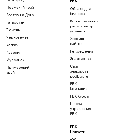
РБК
Пермский край
Облако для
бизнеса
Ростов-на-Дону
Корпоративный
Татарстан
регистратор
Тюмень
доменов
Черноземье
Хостинг
сайтов
Кавказ
Рег.решения
Карелия
Знакомства
Мурманск
Сайт
Приморский
знакомств
край
podbor.ru
РБК
Компании
РБК Курсы
Школа
управления
РБК
РБК
Новости
iOS