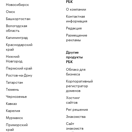
РБК
Новосибирск
О компании
Омск
Контактная
Башкортостан
информация
Вологодская
Редакция
область
Размещение
Калининград
рекламы
Краснодарский
край
Другие
Нижний
продукты
Новгород
РБК
Пермский край
Облако для
бизнеса
Ростов-на-Дону
Корпоративный
Татарстан
регистратор
Тюмень
доменов
Черноземье
Хостинг
сайтов
Кавказ
Рег.решения
Карелия
Знакомства
Мурманск
Сайт
Приморский
знакомств
край