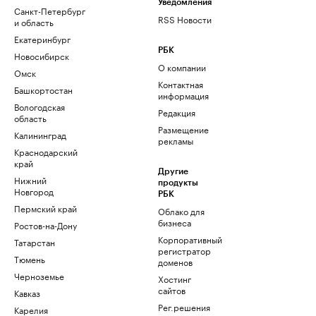
Уведомления
Санкт-Петербург
RSS Новости
и область
Екатеринбург
РБК
Новосибирск
О компании
Омск
Контактная
Башкортостан
информация
Вологодская
Редакция
область
Размещение
Калининград
рекламы
Краснодарский
край
Другие
Нижний
продукты
Новгород
РБК
Пермский край
Облако для
бизнеса
Ростов-на-Дону
Корпоративный
Татарстан
регистратор
Тюмень
доменов
Черноземье
Хостинг
сайтов
Кавказ
Рег.решения
Карелия