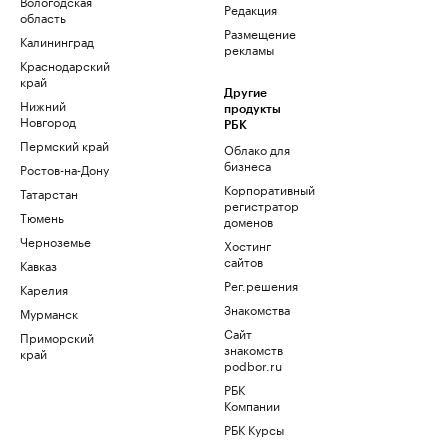
Вологодская
Редакция
область
Размещение
Калининград
рекламы
Краснодарский
край
Другие
Нижний
продукты
Новгород
РБК
Пермский край
Облако для
бизнеса
Ростов-на-Дону
Корпоративный
Татарстан
регистратор
Тюмень
доменов
Черноземье
Хостинг
сайтов
Кавказ
Рег.решения
Карелия
Знакомства
Мурманск
Сайт
Приморский
знакомств
край
podbor.ru
РБК
Компании
РБК Курсы