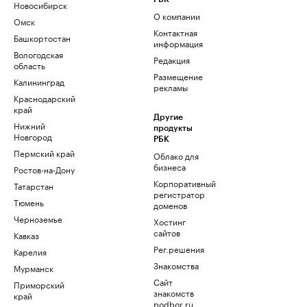
Новосибирск
О компании
Омск
Контактная
Башкортостан
информация
Вологодская
Редакция
область
Размещение
Калининград
рекламы
Краснодарский
край
Другие
Нижний
продукты
Новгород
РБК
Пермский край
Облако для
бизнеса
Ростов-на-Дону
Корпоративный
Татарстан
регистратор
Тюмень
доменов
Черноземье
Хостинг
сайтов
Кавказ
Рег.решения
Карелия
Знакомства
Мурманск
Сайт
Приморский
знакомств
край
podbor.ru