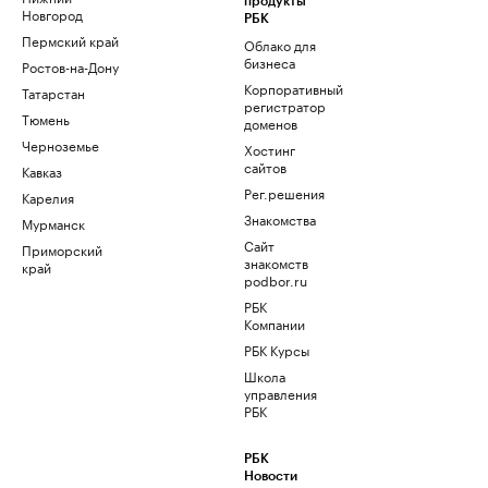
продукты
Новгород
РБК
Пермский край
Облако для
бизнеса
Ростов-на-Дону
Корпоративный
Татарстан
регистратор
Тюмень
доменов
Черноземье
Хостинг
сайтов
Кавказ
Рег.решения
Карелия
Знакомства
Мурманск
Сайт
Приморский
знакомств
край
podbor.ru
РБК
Компании
РБК Курсы
Школа
управления
РБК
РБК
Новости