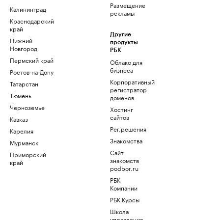
Размещение
Калининград
рекламы
Краснодарский
край
Другие
Нижний
продукты
Новгород
РБК
Пермский край
Облако для
бизнеса
Ростов-на-Дону
Корпоративный
Татарстан
регистратор
Тюмень
доменов
Черноземье
Хостинг
сайтов
Кавказ
Рег.решения
Карелия
Знакомства
Мурманск
Сайт
Приморский
знакомств
край
podbor.ru
РБК
Компании
РБК Курсы
Школа
управления