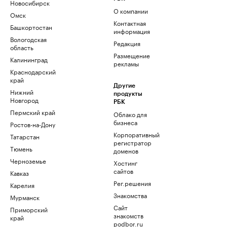
Новосибирск
О компании
Омск
Контактная
Башкортостан
информация
Вологодская
Редакция
область
Размещение
Калининград
рекламы
Краснодарский
край
Другие
Нижний
продукты
Новгород
РБК
Пермский край
Облако для
бизнеса
Ростов-на-Дону
Корпоративный
Татарстан
регистратор
Тюмень
доменов
Черноземье
Хостинг
сайтов
Кавказ
Рег.решения
Карелия
Знакомства
Мурманск
Сайт
Приморский
знакомств
край
podbor.ru