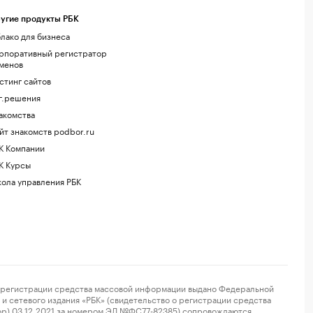
угие продукты РБК
лако для бизнеса
рпоративный регистратор
менов
стинг сайтов
г.решения
акомства
йт знакомств podbor.ru
К Компании
К Курсы
ола управления РБК
регистрации средства массовой информации выдано Федеральной
и сетевого издания «РБК» (свидетельство о регистрации средства
ор) 03.12.2021 за номером ЭЛ №ФС77-82385) сопровождаются