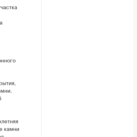
частка
а
онного
рытия,
амни.
6
хлетняя
е камни
д.