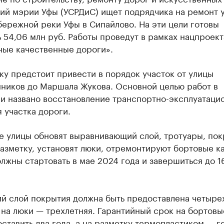
ий мэрии Уфы (УСРДиС) ищет подрядчика на ремонт у
ережной реки Уфы в Сипайлово. На эти цели готовы
 54,06 млн руб. Работы проведут в рамках нацпроект
ные качественные дороги».
у предстоит привести в порядок участок от улицы
ников до Маршала Жукова. Основной целью работ в
ии названо восстановление транспортно-эксплуатаци
 участка дороги.
е улицы обновят выравнивающий слой, тротуары, пок
азметку, установят люки, отремонтируют бортовые к
лжны стартовать в мае 2024 года и завершиться до 1
ий слой покрытия должна быть предоставлена четыре
 на люки — трехлетняя. Гарантийный срок на бортовы
ставить два года, а на разметку термопластиком — го