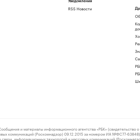
Уведомления
RSS Новости
Др
Об
Ко
до
Хо
Ре
Зн
Са
РБ
РБ
Шк
ения и материалы информационного агентства «РБК» (свидетельство о 
овых коммуникаций (Роскомнадзор) 09.12.2015 за номером ИА №ФС77-63848) 
 связи, информационных технологий и массовых коммуникаций (Роскомнадз