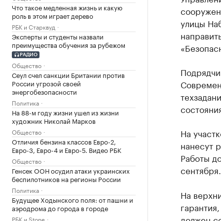
Что такое медленная жизнь и какую
сооружен
роль в этом играет дерево
улицы Наб
РБК и Старквуд
направить
Эксперты и студенты назвали
преимущества обучения за рубежом
«Безопас
РАДИО
Общество
Подрядчик
Сеул счел санкции Британии против
Современ
России угрозой своей
энергобезопасности
техзадан
Политика
состояния
На 88-м году жизни ушел из жизни
художник Николай Марков
На участк
Общество
Отличия бензина классов Евро-2,
нанесут р
Евро-3, Евро-4 и Евро-5. Видео РБК
Работы до
Общество
сентября.
Генсек ООН осудил атаки украинских
беспилотников на регионы России
Политика
На верхн
Будущее Ходынского поля: от пашни и
гарантия,
аэродрома до города в городе
должен со
РБК и Stone