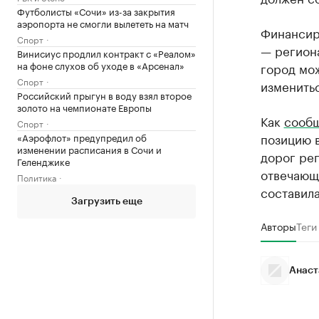
Футболисты «Сочи» из-за закрытия
аэропорта не смогли вылететь на матч
Финансиро
Спорт
— региона
Винисиус продлил контракт с «Реалом»
на фоне слухов об уходе в «Арсенал»
город мож
Спорт
изменитьс
Российский прыгун в воду взял второе
золото на чемпионате Европы
Как
сооб
Спорт
позицию в
«Аэрофлот» предупредил об
изменении расписания в Сочи и
дорог рег
Геленджике
отвечающ
Политика
составила
Загрузить еще
Авторы
Теги
Анаст