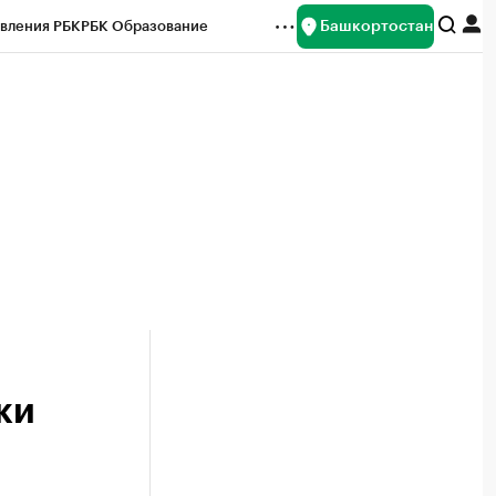
Башкортостан
вления РБК
РБК Образование
редитные рейтинги
Франшизы
Газета
ок наличной валюты
ки