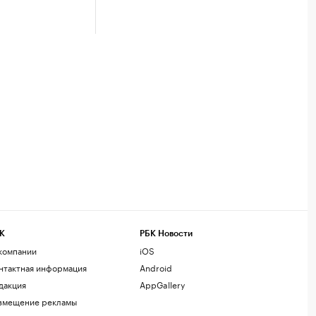
К
РБК Новости
компании
iOS
нтактная информация
Android
дакция
AppGallery
змещение рекламы