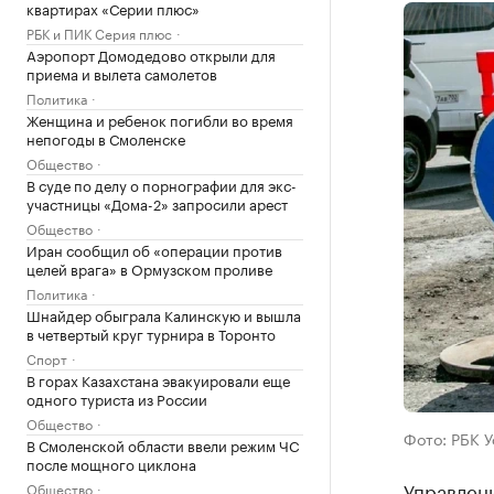
квартирах «Серии плюс»
РБК и ПИК Серия плюс
Аэропорт Домодедово открыли для
приема и вылета самолетов
Политика
Женщина и ребенок погибли во время
непогоды в Смоленске
Общество
В суде по делу о порнографии для экс-
участницы «Дома-2» запросили арест
Общество
Иран сообщил об «операции против
целей врага» в Ормузском проливе
Политика
Шнайдер обыграла Калинскую и вышла
в четвертый круг турнира в Торонто
Спорт
В горах Казахстана эвакуировали еще
одного туриста из России
Общество
Фото: РБК 
В Смоленской области ввели режим ЧС
после мощного циклона
Управлени
Общество