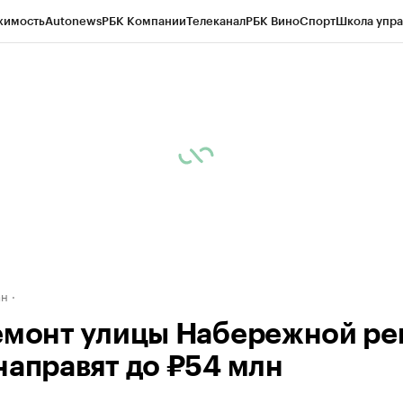
жимость
Autonews
РБК Компании
Телеканал
РБК Вино
Спорт
Школа упра
д
Стиль
Крипто
РБК Бизнес-среда
Дискуссионный клуб
Исследования
К
рагентов
Политика
Экономика
Бизнес
Технологии и медиа
Финансы
Рын
ан
емонт улицы Набережной ре
направят до ₽54 млн