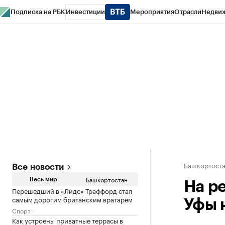
Подписка на РБК
Инвестиции
Мероприятия
Отрасли
Недви
РБК Курсы
РБК Life
Тренды
Визионеры
Национальные проекты
Горо
Спецпроекты СПб
Конференции СПб
Спецпроекты
Проверка конт
Башкортост
Все новости
Башкортостан
Весь мир
На р
Перешедший в «Лидс» Траффорд стал
самым дорогим британским вратарем
Уфы 
Спорт
Как устроены приватные террасы в