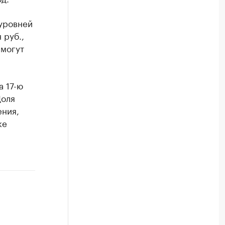
 уровней
 руб.,
 могут
а 17-ю
Доля
ения,
ке