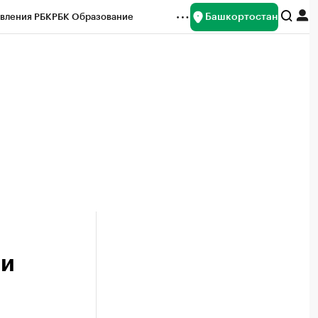
Башкортостан
вления РБК
РБК Образование
редитные рейтинги
Франшизы
Газета
ок наличной валюты
ли