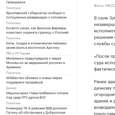
Геленджике
Фото: УФСС
Политика
Ярославский губернатор сообщил о
В селе Зу
потушенных резервуарах с топливом
Политика
незаверш
Euractiv узнал, как финские фермеры
исполнит
помогают охранять границу с Россией
решения 
Политика
службы су
Киты, тундра и космические пейзажи:
зачем ехать в восточную Арктику
РБК и УК Первая
«После п
Матвиенко предупредила о мерах
суда исп
Москвы из-за задержаний россиян в
Армении
фактичес
Политика
Wildberries объявил о новых мерах
Ранее адм
поддержки продавцов
дачному 
Бизнес
Машина врио главы Шебекино попала
огородни
под удар FPV‑дрона ВСУ
здания и 
Политика
возводили
Командир 76-й дивизии ВДВ доложил
Путину об обстановке у Доброполья
представи