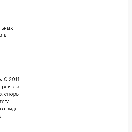
льных
и к
. С 2011
 района
ях споры
тета
го вида
в