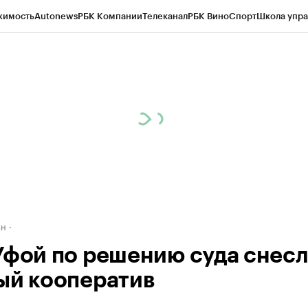
жимость
Autonews
РБК Компании
Телеканал
РБК Вино
Спорт
Школа упра
д
Стиль
Крипто
РБК Бизнес-среда
Дискуссионный клуб
Исследования
К
рагентов
Политика
Экономика
Бизнес
Технологии и медиа
Финансы
Рын
ан
Уфой по решению суда снес
ый кооператив