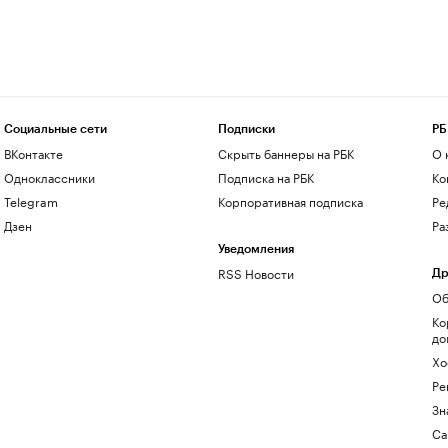
Социальные сети
Подписки
РБ
ВКонтакте
Скрыть баннеры на РБК
О 
Одноклассники
Подписка на РБК
Ко
Telegram
Корпоративная подписка
Ре
Дзен
Ра
Уведомления
RSS Новости
Др
Об
Ко
до
Хо
Ре
Зн
Са