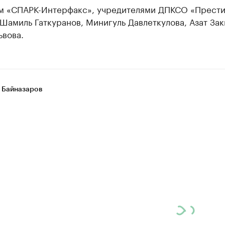
м «СПАРК-Интерфакс», учредителями ДПКСО «Прест
Шамиль Гаткуранов, Минигуль Давлеткулова, Азат Зак
ьвова.
 Байназаров