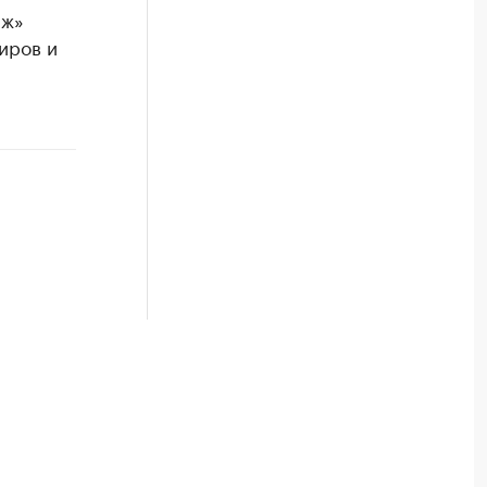
иж»
иров и