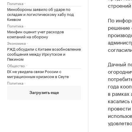
Политика
строений 
Минобороны заявило об ударе по
складам и логистическому хабу под
Киевом
По инфор
Политика
решение 
Минфин оценит учет расходов
производс
компаний на оборону
администр
Экономика
согласили
РЖД обсудили с Китаем возобновление
сообщения между Иркутском и
Пекином
Дачный п
Общество
огородни
ЕК не увидела связи России с
миграционным кризисом в Сеуте
потребите
Политика
года коо
в рамках 
Загрузить еще
касались 
провести
использов
удовлетв