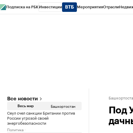
Подписка на РБК
Инвестиции
Мероприятия
Отрасли
Недви
РБК Курсы
РБК Life
Тренды
Визионеры
Национальные проекты
Горо
Спецпроекты СПб
Конференции СПб
Спецпроекты
Проверка конт
Башкортост
Все новости
Башкортостан
Весь мир
Под 
Сеул счел санкции Британии против
России угрозой своей
дачн
энергобезопасности
Политика