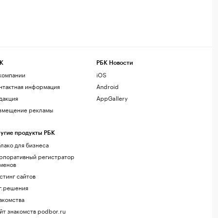
К
РБК Новости
компании
iOS
нтактная информация
Android
дакция
AppGallery
змещение рекламы
угие продукты РБК
лако для бизнеса
рпоративный регистратор
менов
стинг сайтов
г.решения
акомства
йт знакомств podbor.ru