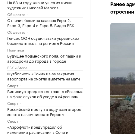
На 88-м году жизни ушел из жизни
Ранее адм
художник Николай Марков
строений
Общество
Отличия бензина классов Евро-2,
Евро-3, Евро-4 и Евро-5. Видео РБК
Общество
Генсек ООН осудил атаки украинских
беспилотников на регионы России
Политика
Будущее Ходынского поля: от пашни и
аэродрома до города в городе
РБК и Stone
Футболисты «Сочи» из-за закрытия
аэропорта не смогли вылететь на матч
Спорт
Винисиус продлил контракт с «Реалом»
на фоне слухов об уходе в «Арсенал»
Спорт
Российский прыгун в воду взял второе
золото на чемпионате Европы
Спорт
«Аэрофлот» предупредил об
изменении расписания в Сочи и