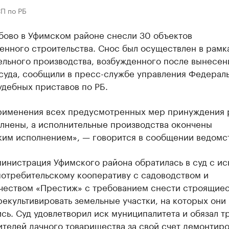
П по РБ
бово в Уфимском районе снесли 30 объектов
енного строительства. Снос был осуществлен в рамк
ельного производства, возбужденного после вынесен
суда, сообщили в пресс-службе управления Федерал
дебных приставов по РБ.
рименения всех предусмотренных мер принуждения
олнены, а исполнительные производства окончены
ким исполнением», — говорится в сообщении ведомст
инистрация Уфимского района обратилась в суд с ис
потребительскому кооперативу с садоводством и
чеством «Престиж» с требованием снести строящие
рекультивировать земельные участки, на которых они
сь. Суд удовлетворил иск муниципалитета и обязал т
телей дачного товарищества за свой счет демонтиро