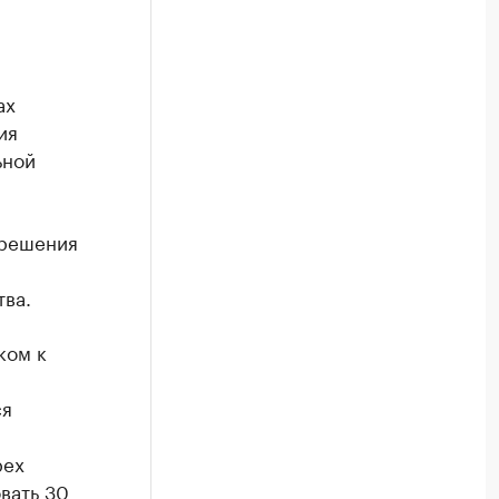
ах
ия
ьной
 решения
ва.
ком к
ся
рех
вать 30