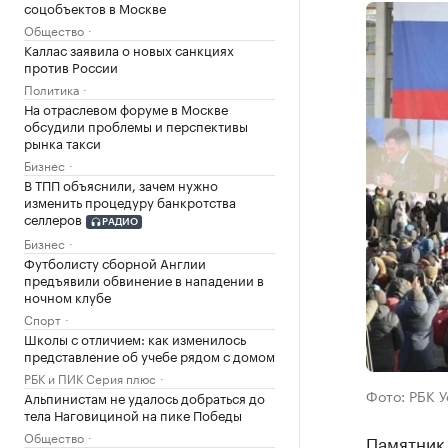
соцобъектов в Москве
Общество
Каллас заявила о новых санкциях
против России
Политика
На отраслевом форуме в Москве
обсудили проблемы и перспективы
рынка такси
Бизнес
В ТПП объяснили, зачем нужно
изменить процедуру банкротства
селлеров
РАДИО
Бизнес
Футболисту сборной Англии
предъявили обвинение в нападении в
ночном клубе
Спорт
Школы с отличием: как изменилось
представление об учебе рядом с домом
РБК и ПИК Серия плюс
Фото: РБК 
Альпинистам не удалось добраться до
тела Наговициной на пике Победы
Общество
Памятник