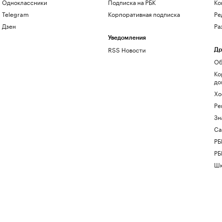
Одноклассники
Подписка на РБК
Ко
Telegram
Корпоративная подписка
Ре
Дзен
Ра
Уведомления
RSS Новости
Др
Об
Ко
до
Хо
Ре
Зн
Са
РБ
РБ
Шк