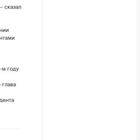
— сказал
нии
антами
-м году
 глава
й
дента