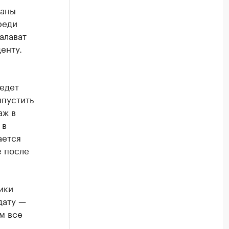
ваны
реди
алават
енту.
едет
ыпустить
аж в
 в
ается
е после
ики
дату —
м все