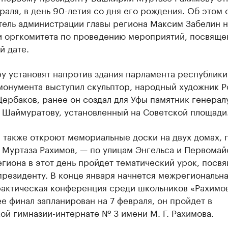
раля, в день 90-летия со дня его рождения. Об этом
тель администрации главы региона Максим Забелин н
и оргкомитета по проведению мероприятий, посвяще
й дате.
у установят напротив здания парламента республики
монумента выступил скульптор, народный художник Р
ербаков, ранее он создал для Уфы памятник генерал
 Шаймуратову, установленный на Советской площади
 также откроют мемориальные доски на двух домах, 
 Муртаза Рахимов, — по улицам Энгельса и Первомай
гиона в этот день пройдет тематический урок, посв
резиденту. В конце января начнется межрегиональн
рактическая конференция среди школьников «Рахимо
ее финал запланирован на 7 февраля, он пройдет в
й гимназии-интернате № 3 имени М. Г. Рахимова.