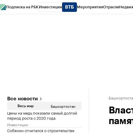
Подписка на РБК
Инвестиции
Мероприятия
Отрасли
Недви
РБК Курсы
РБК Life
Тренды
Визионеры
Национальные проекты
Горо
Спецпроекты СПб
Конференции СПб
Спецпроекты
Проверка конт
Башкортост
Все новости
Башкортостан
Весь мир
Влас
Цены на медь показали самый долгий
период роста с 2020 года
памя
Инвестиции
Собянин отчитался о строительстве