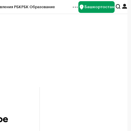
Башкортостан
вления РБК
РБК Образование
редитные рейтинги
Франшизы
Газета
ок наличной валюты
фе