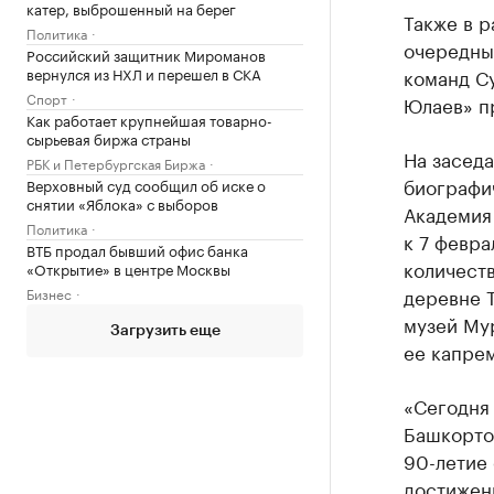
катер, выброшенный на берег
Также в 
Политика
очередны
Российский защитник Мироманов
вернулся из НХЛ и перешел в СКА
команд Су
Спорт
Юлаев» п
Как работает крупнейшая товарно-
сырьевая биржа страны
На засед
РБК и Петербургская Биржа
биографи
Верховный суд сообщил об иске о
снятии «Яблока» с выборов
Академия
Политика
к 7 февра
ВТБ продал бывший офис банка
количеств
«Открытие» в центре Москвы
деревне 
Бизнес
музей Мур
Загрузить еще
ее капрем
«Сегодня 
Башкорто
90-летие
достижен