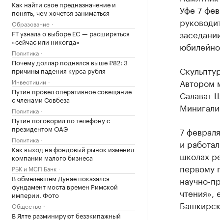
Как найти свое предназначение и
Уфе 7 фев
понять, чем хочется заниматься
руководи
Образование
заседани
FT узнала о выборе ЕС — расширяться
«сейчас или никогда»
юбилейно
Политика
Почему доллар поднялся выше ₽82: 3
Скульптур
причины падения курса рубля
Автором 
Инвестиции
Путин провел оперативное совещание
Салават Щ
с членами Совбеза
Минигали
Политика
Путин поговорил по телефону с
президентом ОАЭ
7 февраля
Политика
и работал
Как выход на фондовый рынок изменил
школах ре
компании малого бизнеса
первому п
РБК и МСП Банк
В обмелевшем Дунае показался
научно-п
фундамент моста времен Римской
чтения», 
империи. Фото
Башкирско
Общество
В Ялте разминируют безэкипажный