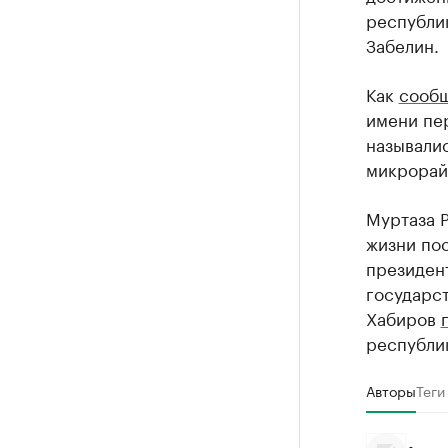
республи
Забелин.
Как
сооб
имени пер
называлис
микрорай
Муртаза Р
жизни по
президент
государст
Хабиров
республи
Авторы
Теги