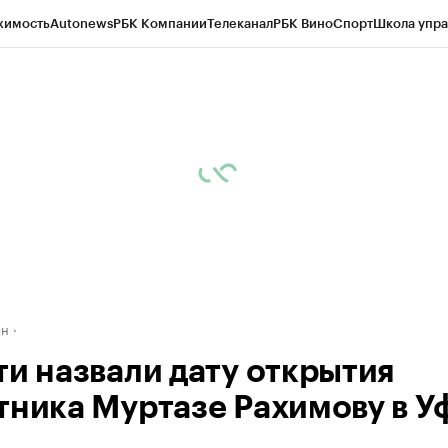
жимость
Autonews
РБК Компании
Телеканал
РБК Вино
Спорт
Школа упра
д
Стиль
Крипто
РБК Бизнес-среда
Дискуссионный клуб
Исследования
К
рагентов
Политика
Экономика
Бизнес
Технологии и медиа
Финансы
Рын
ан
ти назвали дату открытия
тника Муртазе Рахимову в У