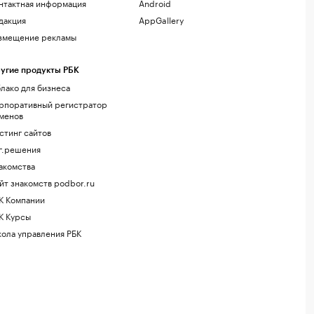
нтактная информация
Android
дакция
AppGallery
змещение рекламы
угие продукты РБК
лако для бизнеса
рпоративный регистратор
менов
стинг сайтов
г.решения
акомства
йт знакомств podbor.ru
К Компании
К Курсы
ола управления РБК