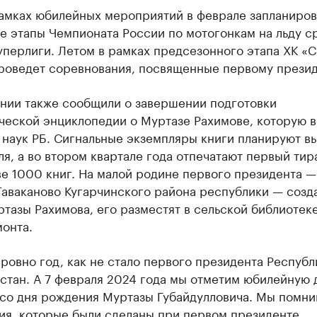
рамках юбилейных мероприятий в феврале запланиро
е этапы Чемпионата России по мотогонкам на льду с
перлиги. Летом в рамках предсезонного этапа ХК «С
роведет соревнования, посвященные первому презид
ании также сообщили о завершении подготовки
ческой энциклопедии о Муртазе Рахимове, которую в
 наук РБ. Сигнальные экземпляры книги планируют в
ля, а во втором квартале года отпечатают первый тир
е 1000 книг. На малой родине первого президента —
Таваканово Кугарчинского района республики — созд
тазы Рахимова, его разместят в сельской библиотек
онта.
ровно год, как не стало первого президента Республ
стан. А 7 февраля 2024 года мы отметим юбилейную 
 со дня рождения Муртазы Губайдулловича. Мы помни
ия, которые были сделаны при первом президенте