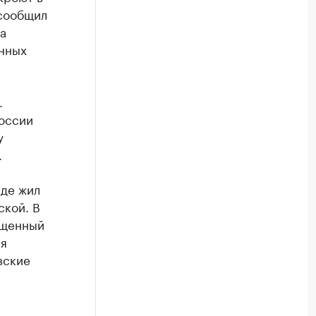
 сообщил
а
нных
.
оссии
у
.
где жил
ской. В
ященный
ая
вские