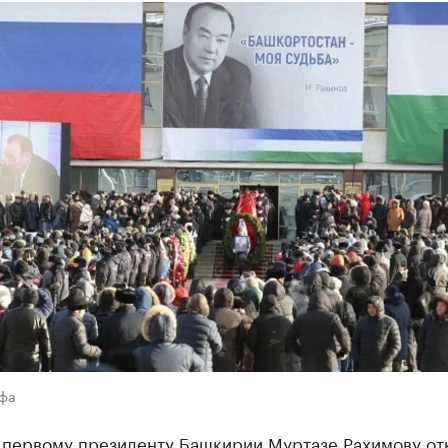
Уфа
 первому президенту Башкирии Муртазе Рахимову от