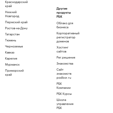
Краснодарский
край
Другие
Нижний
продукты
Новгород
РБК
Пермский край
Облако для
бизнеса
Ростов-на-Дону
Корпоративный
Татарстан
регистратор
Тюмень
доменов
Черноземье
Хостинг
сайтов
Кавказ
Рег.решения
Карелия
Знакомства
Мурманск
Сайт
Приморский
знакомств
край
podbor.ru
РБК
Компании
РБК Курсы
Школа
управления
РБК