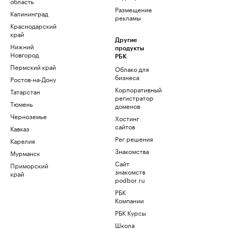
область
Размещение
Калининград
рекламы
Краснодарский
край
Другие
Нижний
продукты
Новгород
РБК
Пермский край
Облако для
бизнеса
Ростов-на-Дону
Корпоративный
Татарстан
регистратор
Тюмень
доменов
Черноземье
Хостинг
сайтов
Кавказ
Рег.решения
Карелия
Знакомства
Мурманск
Сайт
Приморский
знакомств
край
podbor.ru
РБК
Компании
РБК Курсы
Школа