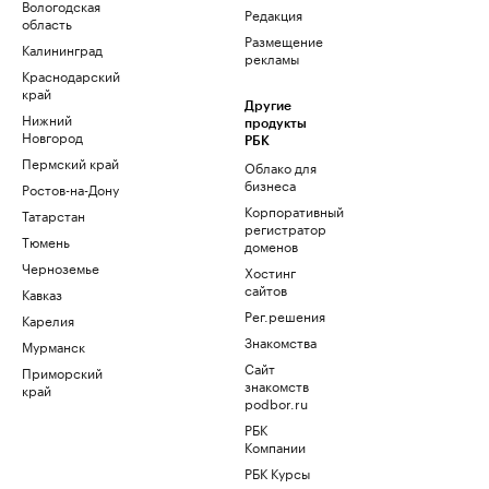
Вологодская
Редакция
область
Размещение
Калининград
рекламы
Краснодарский
край
Другие
Нижний
продукты
Новгород
РБК
Пермский край
Облако для
бизнеса
Ростов-на-Дону
Корпоративный
Татарстан
регистратор
Тюмень
доменов
Черноземье
Хостинг
сайтов
Кавказ
Рег.решения
Карелия
Знакомства
Мурманск
Сайт
Приморский
знакомств
край
podbor.ru
РБК
Компании
РБК Курсы