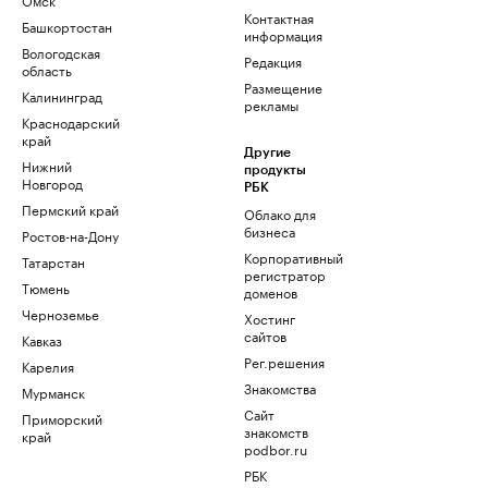
Контактная
Башкортостан
информация
Вологодская
Редакция
область
Размещение
Калининград
рекламы
Краснодарский
край
Другие
Нижний
продукты
Новгород
РБК
Пермский край
Облако для
бизнеса
Ростов-на-Дону
Корпоративный
Татарстан
регистратор
Тюмень
доменов
Черноземье
Хостинг
сайтов
Кавказ
Рег.решения
Карелия
Знакомства
Мурманск
Сайт
Приморский
знакомств
край
podbor.ru
РБК