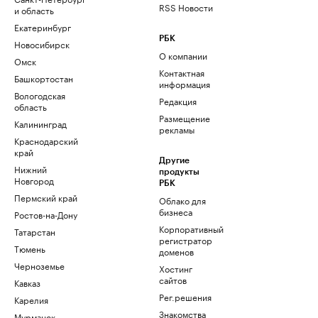
RSS Новости
и область
Екатеринбург
РБК
Новосибирск
О компании
Омск
Контактная
Башкортостан
информация
Вологодская
Редакция
область
Размещение
Калининград
рекламы
Краснодарский
край
Другие
Нижний
продукты
Новгород
РБК
Пермский край
Облако для
бизнеса
Ростов-на-Дону
Корпоративный
Татарстан
регистратор
Тюмень
доменов
Черноземье
Хостинг
сайтов
Кавказ
Рег.решения
Карелия
Знакомства
Мурманск