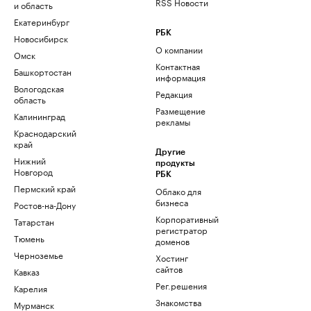
RSS Новости
и область
Екатеринбург
РБК
Новосибирск
О компании
Омск
Контактная
Башкортостан
информация
Вологодская
Редакция
область
Размещение
Калининград
рекламы
Краснодарский
край
Другие
Нижний
продукты
Новгород
РБК
Пермский край
Облако для
бизнеса
Ростов-на-Дону
Корпоративный
Татарстан
регистратор
Тюмень
доменов
Черноземье
Хостинг
сайтов
Кавказ
Рег.решения
Карелия
Знакомства
Мурманск