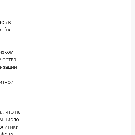
сь в
е (на
изком
чества
низации
итной
, что на
м числе
олитики
 фоне