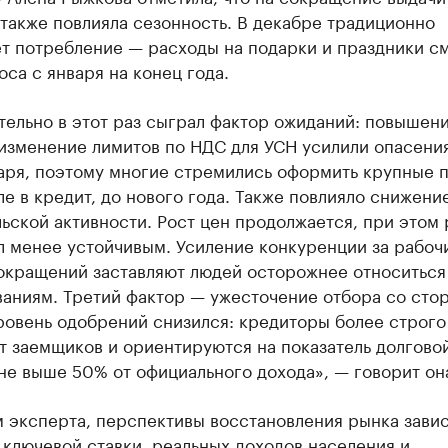
также повлияла сезонность. В декабре традиционно
ет потребление — расходы на подарки и праздники 
оса с января на конец года.
тельно в этот раз сыграл фактор ожиданий: повышен
 изменение лимитов по НДС для УСН усилили опасени
аря, поэтому многие стремились оформить крупные п
ле в кредит, до нового года. Также повлияло снижени
ьской активности. Рост цен продолжается, при этом
л менее устойчивым. Усиление конкуренции за рабоч
сокращений заставляют людей осторожнее относиться
ваниям. Третий фактор — ужесточение отбора со сто
ровень одобрений снизился: кредиторы более строго
т заемщиков и ориентируются на показатель долгово
не выше 50% от официального дохода», — говорит он
 эксперта, перспективы восстановления рынка завис
ключевой ставки, реальных доходов населения и