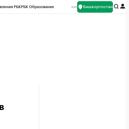
Башкортостан
вления РБК
РБК Образование
редитные рейтинги
Франшизы
Газета
ок наличной валюты
в