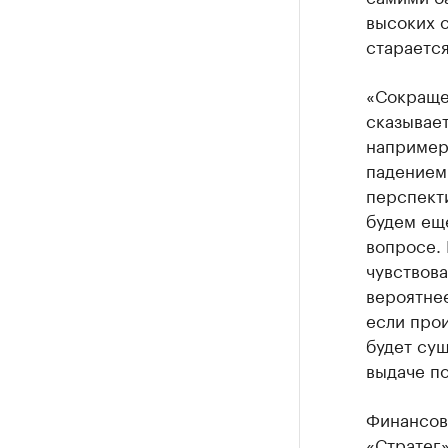
высоких с
стараетс
«Сокраще
сказывает
например 
падением 
перспекти
будем еще
вопросе. 
чувствова
вероятнее
если про
будет сущ
выдаче по
Финансовы
«Стратег»