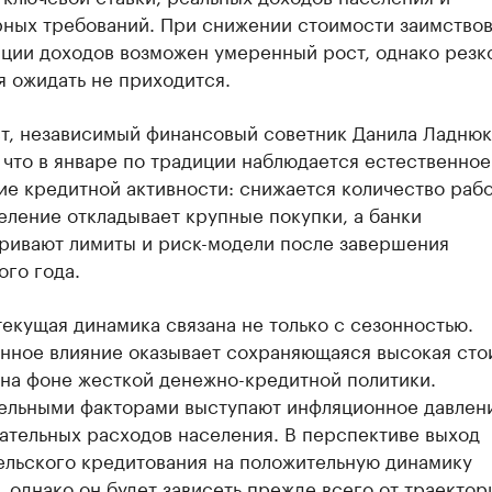
рных требований. При снижении стоимости заимствов
ации доходов возможен умеренный рост, однако резк
 ожидать не приходится.
т, независимый финансовый советник Данила Ладнюк
 что в январе по традиции наблюдается естественное
ие кредитной активности: снижается количество раб
еление откладывает крупные покупки, а банки
ривают лимиты и риск-модели после завершения
го года.
екущая динамика связана не только с сезонностью.
нное влияние оказывает сохраняющаяся высокая сто
 на фоне жесткой денежно-кредитной политики.
ельными факторами выступают инфляционное давлен
ательных расходов населения. В перспективе выход
ельского кредитования на положительную динамику
 однако он будет зависеть прежде всего от траектор