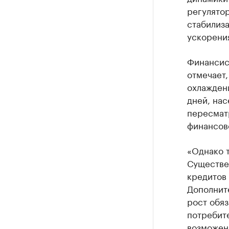
регулято
стабилиз
ускорения
Финансис
отмечает,
охлажден
дней, нас
пересмат
финансово
«Однако т
Существе
кредитов
Дополнит
рост обяз
потребит
возможен,