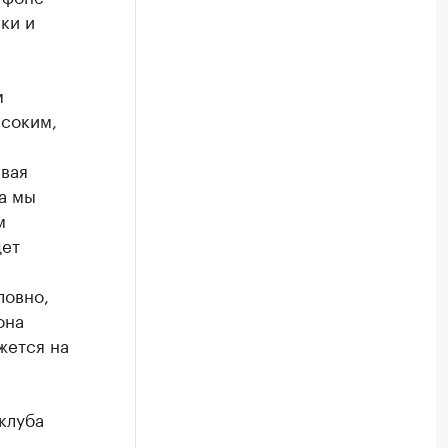
ки и
м
ысоким,
ивая
а мы
м
дет
ловно,
она
жется на
клуба