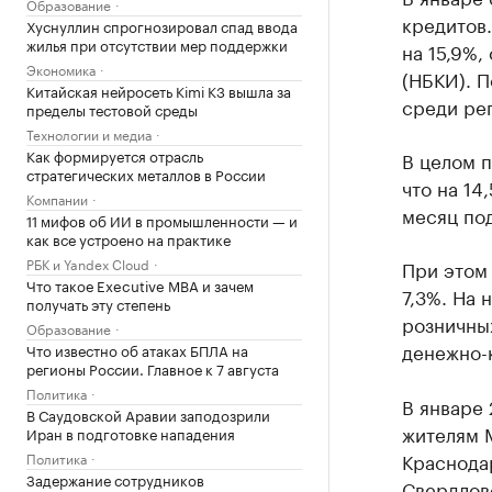
Образование
кредитов.
Хуснуллин спрогнозировал спад ввода
жилья при отсутствии мер поддержки
на 15,9%,
Экономика
(НБКИ). П
Китайская нейросеть Kimi K3 вышла за
среди ре
пределы тестовой среды
Технологии и медиа
Как формируется отрасль
В целом п
стратегических металлов в России
что на 14
Компании
месяц по
11 мифов об ИИ в промышленности — и
как все устроено на практике
РБК и Yandex Cloud
При этом 
Что такое Executive MBA и зачем
7,3%. На 
получать эту степень
розничных
Образование
денежно-
Что известно об атаках БПЛА на
регионы России. Главное к 7 августа
Политика
В январе 
В Саудовской Аравии заподозрили
жителям М
Иран в подготовке нападения
Краснодар
Политика
Задержание сотрудников
Свердловс