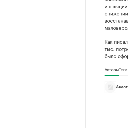
инфляции 
снижении
восстанав
маловероя
Как
писал
тыс. потр
было офор
Авторы
Теги
Анаст