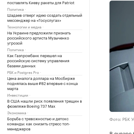
поставлять Киеву ракеты для Patriot
Политика
Шадаев отверг идею создать отдельный
мессенджер на «Госуслугах»
Технологии и медиа
На Украине предложили признать
российского артиста Музыченко
угрозой
Политика
Как Газпромбанк перешел на
российскую систему управления
базами данных
РБК и Postgres Pro
Цена аналога доллара на Мосбирже
поднялась выше ₽82 впервые с конца
марта
Инвестиции
В США нашли риск появления трещин в
фюзеляже Boeing 737 Max
Экономика
Борьба с тревожностью и детокс
Фото: РБК 
команды: как снизить стресс топ-
менеджеров
В январе 