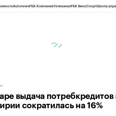
жимость
Autonews
РБК Компании
Телеканал
РБК Вино
Спорт
Школа упра
д
Стиль
Крипто
РБК Бизнес-среда
Дискуссионный клуб
Исследования
К
рагентов
Политика
Экономика
Бизнес
Технологии и медиа
Финансы
Рын
ан
варе выдача потребкредитов 
ирии сократилась на 16%