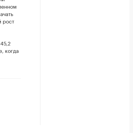
епенном
ачать
й рост
45,2
е, когда