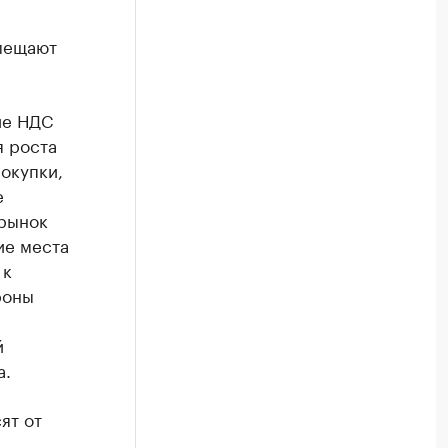
смещают
ие НДС
я роста
окупки,
е
 рынок
ие места
 к
роны
й
а.
ят от