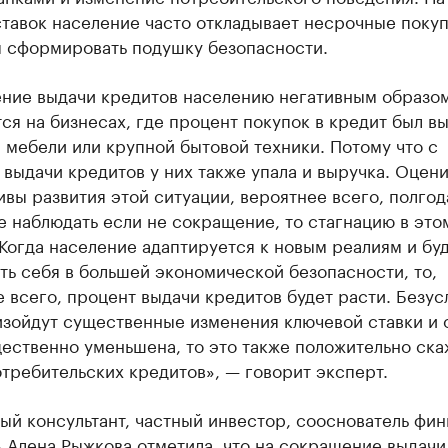
тавок население часто откладывает несрочные покуп
я сформировать подушку безопасности.
ние выдачи кредитов населению негативным образо
ся на бизнесах, где процент покупок в кредит был в
мебели или крупной бытовой техники. Потому что с
выдачи кредитов у них также упала и выручка. Оцен
вы развития этой ситуации, вероятнее всего, полгод
 наблюдать если не сокращение, то стагнацию в это
Когда население адаптируется к новым реалиям и бу
ть себя в большей экономической безопасности, то,
 всего, процент выдачи кредитов будет расти. Безус
изойдут существенные изменения ключевой ставки и 
ественно уменьшена, то это также положительно ска
требительских кредитов», — говорит эксперт.
й консультант, частный инвестор, сооснователь фин
 Алена Рыжкова отметила, что на сокращение выдачи