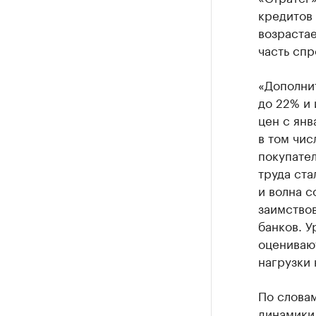
кредитов 
возраста
часть спр
«Дополни
до 22% и
цен с янв
в том чис
покупател
труда ста
и волна 
заимство
банков. У
оцениваю
нагрузки 
По словам
динамики 