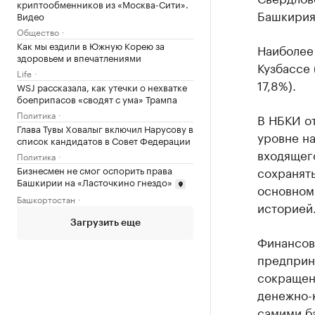
криптообменников из «Москва-Сити».
Башкирия,
Видео
Общество
Как мы ездили в Южную Корею за
Наиболее 
здоровьем и впечатлениями
Кузбассе 
Life
17,8%).
WSJ рассказала, как утечки о нехватке
боеприпасов «сводят с ума» Трампа
Политика
В НБКИ от
Глава Тувы Ховалыг включил Нарусову в
уровне на
список кандидатов в Совет Федерации
входящего
Политика
Бизнесмен не смог оспорить права
сохранять
Башкирии на «Ласточкино гнездо»
основном
Башкортостан
историей
Загрузить еще
Финансов
предприн
сокращени
денежно-
самими б