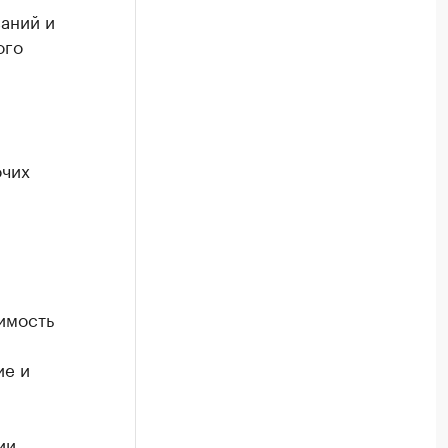
аний и
ого
очих
имость
ие и
ии