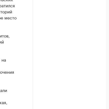
ратился
сторий
ое место
итов,
ий
 на
точения
дали
кая,