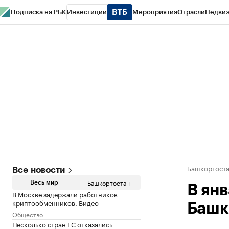
Подписка на РБК
Инвестиции
Мероприятия
Отрасли
Недви
РБК Курсы
РБК Life
Тренды
Визионеры
Национальные проекты
Горо
Спецпроекты СПб
Конференции СПб
Спецпроекты
Проверка конт
Башкортост
Все новости
Башкортостан
Весь мир
В ян
В Москве задержали работников
криптообменников. Видео
Башк
Общество
Несколько стран ЕС отказались