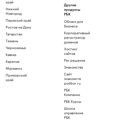
край
Другие
Нижний
продукты
Новгород
РБК
Пермский край
Облако для
бизнеса
Ростов-на-Дону
Корпоративный
Татарстан
регистратор
Тюмень
доменов
Черноземье
Хостинг
сайтов
Кавказ
Рег.решения
Карелия
Знакомства
Мурманск
Сайт
Приморский
знакомств
край
podbor.ru
РБК
Компании
РБК Курсы
Школа
управления
РБК