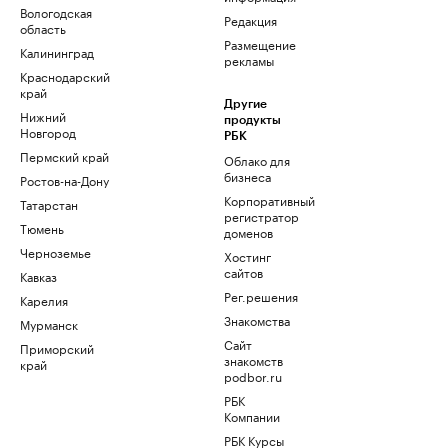
Вологодская
Редакция
область
Размещение
Калининград
рекламы
Краснодарский
край
Другие
Нижний
продукты
Новгород
РБК
Пермский край
Облако для
бизнеса
Ростов-на-Дону
Корпоративный
Татарстан
регистратор
Тюмень
доменов
Черноземье
Хостинг
сайтов
Кавказ
Рег.решения
Карелия
Знакомства
Мурманск
Сайт
Приморский
знакомств
край
podbor.ru
РБК
Компании
РБК Курсы