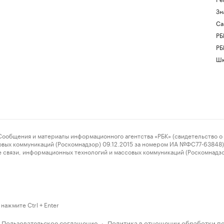
Зн
Са
РБ
РБ
Шк
ения и материалы информационного агентства «РБК» (свидетельство о 
овых коммуникаций (Роскомнадзор) 09.12.2015 за номером ИА №ФС77-63848) 
 связи, информационных технологий и массовых коммуникаций (Роскомнадз
нажмите Ctrl + Enter
Пользовательское соглашение
Политика в отношении обработки п
·