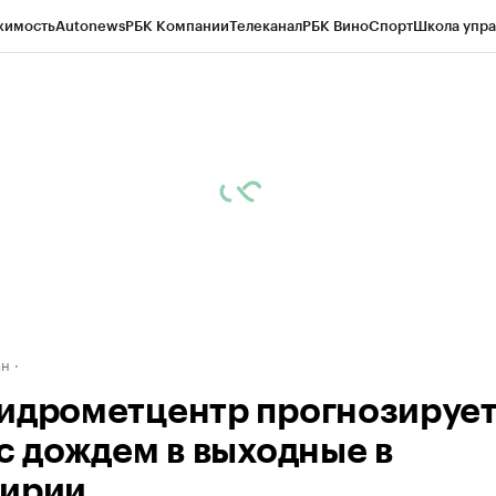
жимость
Autonews
РБК Компании
Телеканал
РБК Вино
Спорт
Школа упра
д
Стиль
Крипто
РБК Бизнес-среда
Дискуссионный клуб
Исследования
К
рагентов
Политика
Экономика
Бизнес
Технологии и медиа
Финансы
Рын
ан
идрометцентр прогнозируе
 с дождем в выходные в
ирии