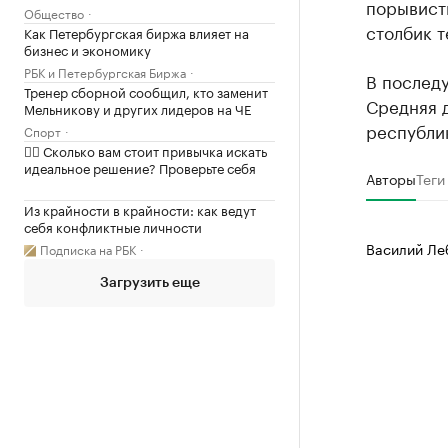
порывисты
Общество
столбик 
Как Петербургская биржа влияет на
бизнес и экономику
РБК и Петербургская Биржа
В послед
Тренер сборной сообщил, кто заменит
Средняя д
Мельникову и других лидеров на ЧЕ
республик
Спорт
✍🏻 Сколько вам стоит привычка искать
идеальное решение? Проверьте себя
Авторы
Теги
Из крайности в крайности: как ведут
себя конфликтные личности
Василий Ле
Подписка на РБК
Загрузить еще