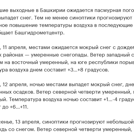
шие выходные в Башкирии ожидается пасмурная пого
выпадет снег. Тем не менее синоптики прогнозируют
ное повышение температуры воздуха в последующие 
бщает Башгидрометцентр.
, 11 апреля, местами ожидается мокрый снег с дождем
х районах — умеренные снегопады. Ветер западный 
м на восточный умеренный, на юге республики поры
ра воздуха днем составит +3…+8 градусов.
, 12 апреля, ночью местами выпадет мокрый снег, дн
нных осадков. Ветер северной четверти умеренный,
й. Температура воздуха ночью составит +1…-4 граду
 до +6…+11.
енье, 13 апреля, синоптики прогнозируют небольшой
ждь со снегом. Ветер северной четверти умеренный,