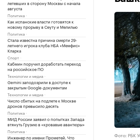
летевших в сторону Москвы с начала
августа
Политика
Как испанские власти готовятся к
новому прорыву в Сеуту и Мелилью
Политика
Стала известна причина смерти 29-
летнего игрока клуба НБА «Мемфис»
Кларка
Спорт
Кабмин поручил доработать переход
на российское ПО
Технологии и медиа
Gemini заподозрили в доступе к
закрытым Google-документам
Технологии и медиа
Число сбитых на подлете к Москве
дронов превысило десять
Политика
МИД России заявил о попытках Запада
втянуть Грузию в «кровавые авантюры»
Политика
Фото: РБК 
Инженер по имени Прометей. Что