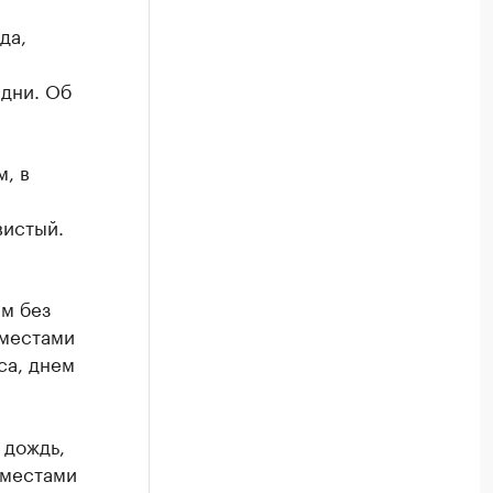
да,
дни. Об
, в
с
вистый.
ем без
 местами
са, днем
 дождь,
 местами