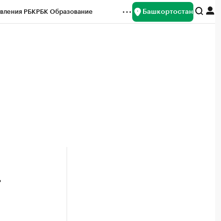
Башкортостан
вления РБК
РБК Образование
редитные рейтинги
Франшизы
Газета
ок наличной валюты
т