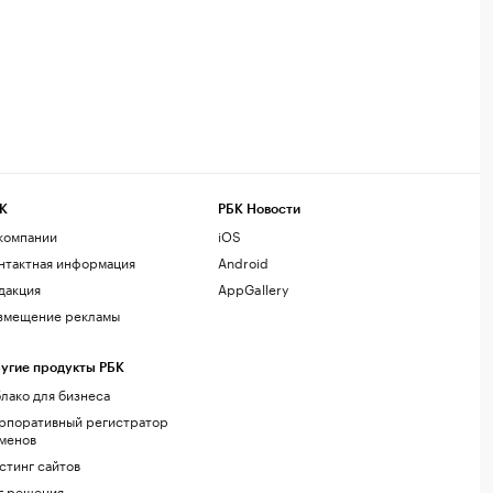
К
РБК Новости
компании
iOS
нтактная информация
Android
дакция
AppGallery
змещение рекламы
угие продукты РБК
лако для бизнеса
рпоративный регистратор
менов
стинг сайтов
г.решения