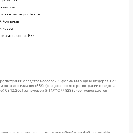
акомства
йт знакомств podbor.ru
К Компании
К Курсы
ола управления РБК
регистрации средства массовой информации выдано Федеральной
и сетевого издания «РБК» (свидетельство о регистрации средства
ор) 03.12.2021 за номером ЭЛ №ФС77-82385) сопровождаются
ерсональных данных
Политика обработки файлов cookie
·