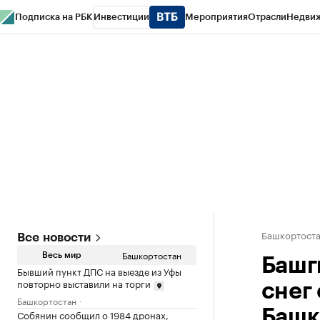
Подписка на РБК
Инвестиции
Мероприятия
Отрасли
Недви
РБК Курсы
РБК Life
Тренды
Визионеры
Национальные проекты
Горо
Спецпроекты СПб
Конференции СПб
Спецпроекты
Проверка конт
Башкортост
Все новости
Башкортостан
Весь мир
Башг
Бывший пункт ДПС на выезде из Уфы
повторно выставили на торги
снег
Башкортостан
Башк
Собянин сообщил о 1984 дронах,