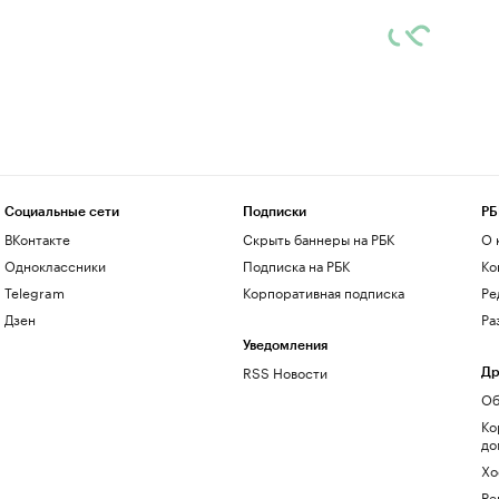
Социальные сети
Подписки
РБ
ВКонтакте
Скрыть баннеры на РБК
О 
Одноклассники
Подписка на РБК
Ко
Telegram
Корпоративная подписка
Ре
Дзен
Ра
Уведомления
RSS Новости
Др
Об
Ко
до
Хо
Ре