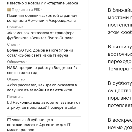
известно о новом ИИ-стартапе Безоса
В ближай
Подписка на РБК
Пашинян объявил закрытой страницу
местами 
конфликта Армении и Азербайджана
постепен
Политика
этом соо
«Фламенго» отказался от трансфера
футболиста «Зенита» Луиса Энрике
Спорт
В пятницу
Более 50 тыс. домов на юге Японии
восточны
остались без света из-за тайфуна
переходо
Общество
NASA продлило работу «Вояджера-2»
Температу
еще на один год
Общество
В субботу
Axios рассказал, как Трамп оказался в
существе
ловушке из-за войны и памятников
Политика
порывисты
✍🏻 Насколько ваш авторитет зависит от
потеплеет
атрибутов престижа? Проверьте себя
В воскрес
FT узнала об «убежище от
апокалипсиса» в Аргентине для IT-
ночью до
миллиардеров