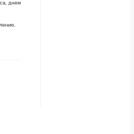
са, днем
ление.