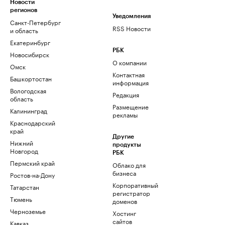
Новости
регионов
Уведомления
Санкт-Петербург
RSS Новости
и область
Екатеринбург
РБК
Новосибирск
О компании
Омск
Контактная
Башкортостан
информация
Вологодская
Редакция
область
Размещение
Калининград
рекламы
Краснодарский
край
Другие
Нижний
продукты
Новгород
РБК
Пермский край
Облако для
бизнеса
Ростов-на-Дону
Корпоративный
Татарстан
регистратор
Тюмень
доменов
Черноземье
Хостинг
сайтов
Кавказ