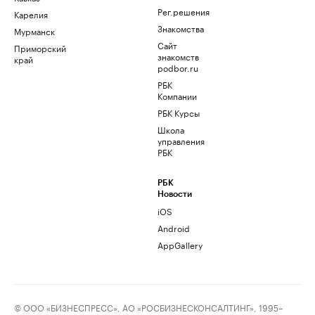
Рег.решения
Карелия
Знакомства
Мурманск
Сайт
Приморский
знакомств
край
podbor.ru
РБК
Компании
РБК Курсы
Школа
управления
РБК
РБК
Новости
iOS
Android
AppGallery
© ООО «БИЗНЕСПРЕСС», АО «РОСБИЗНЕСКОНСАЛТИНГ», 1995–