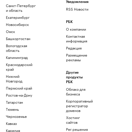
Уведомления
Санкт-Петербург
RSS Новости
и область
Екатеринбург
РБК
Новосибирск
О компании
Омск
Контактная
Башкортостан
информация
Вологодская
Редакция
область
Размещение
Калининград
рекламы
Краснодарский
край
Другие
Нижний
продукты
Новгород
РБК
Пермский край
Облако для
бизнеса
Ростов-на-Дону
Корпоративный
Татарстан
регистратор
Тюмень
доменов
Черноземье
Хостинг
сайтов
Кавказ
Рег.решения
Карелия