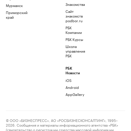
Знакомства
Мурманск
Сайт
Приморский
знакомств
край
podbor.ru
РБК
Компании
РБК Курсы
Школа
управления
РБК
РБК
Новости
iOS
Android
AppGallery
© ООО «БИЗНЕСПРЕСС», АО «РОСБИЗНЕСКОНСАЛТИНГ», 1995–
2026. Сообщения и материалы информационного агентства «РБК»
(свидетельство о регистрации средства массовой информации