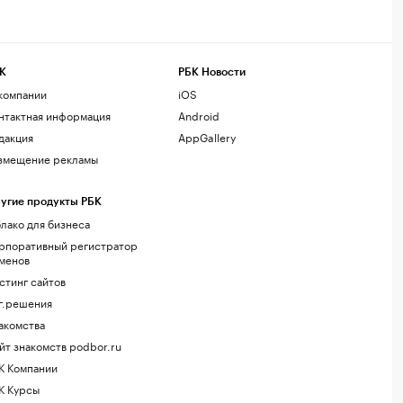
К
РБК Новости
компании
iOS
нтактная информация
Android
дакция
AppGallery
змещение рекламы
угие продукты РБК
лако для бизнеса
рпоративный регистратор
менов
стинг сайтов
г.решения
акомства
йт знакомств podbor.ru
К Компании
К Курсы