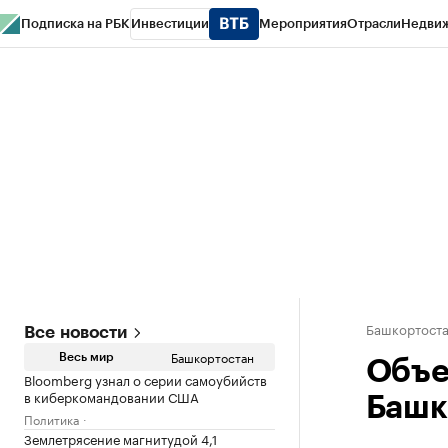
Подписка на РБК
Инвестиции
Мероприятия
Отрасли
Недви
РБК Курсы
РБК Life
Тренды
Визионеры
Национальные проекты
Горо
Спецпроекты СПб
Конференции СПб
Спецпроекты
Проверка конт
Башкортост
Все новости
Башкортостан
Весь мир
Объе
Bloomberg узнал о серии самоубийств
в киберкомандовании США
Башк
Политика
Землетрясение магнитудой 4,1