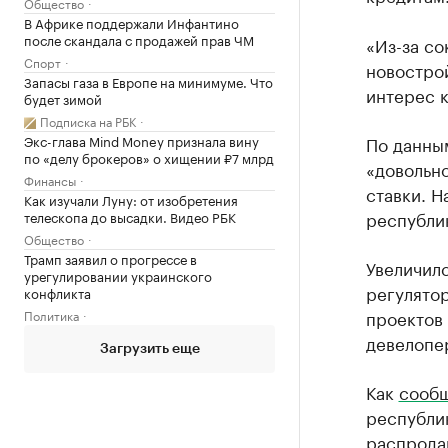
Общество
В Африке поддержали Инфантино
после скандала с продажей прав ЧМ
«Из-за с
Спорт
новострой
Запасы газа в Европе на минимуме. Что
интерес к
будет зимой
Подписка на РБК
Экс-глава Mind Money признала вину
По данны
по «делу брокеров» о хищении ₽7 млрд
«довольн
Финансы
ставки. Н
Как изучали Луну: от изобретения
республик
телескопа до высадки. Видео РБК
Общество
Трамп заявил о прогрессе в
Увеличилс
урегулировании украинского
регулятор
конфликта
проектов
Политика
девелопе
Загрузить еще
Как
сооб
республик
распродан