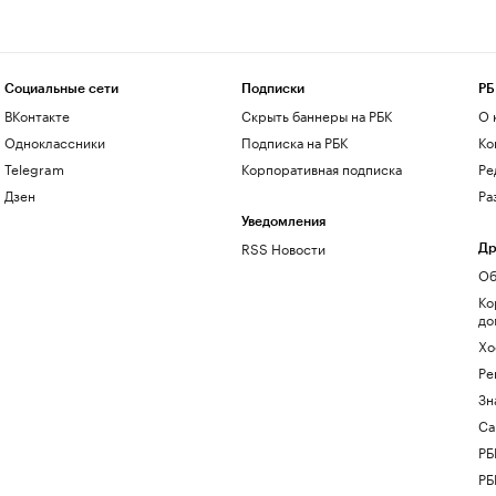
Социальные сети
Подписки
РБ
ВКонтакте
Скрыть баннеры на РБК
О 
Одноклассники
Подписка на РБК
Ко
Telegram
Корпоративная подписка
Ре
Дзен
Ра
Уведомления
RSS Новости
Др
Об
Ко
до
Хо
Ре
Зн
Са
РБ
РБ