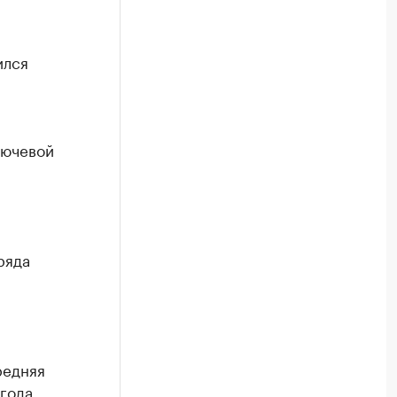
ился
лючевой
ряда
редняя
года