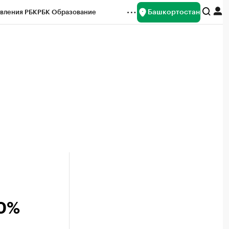
Башкортостан
вления РБК
РБК Образование
редитные рейтинги
Франшизы
Газета
ок наличной валюты
70%