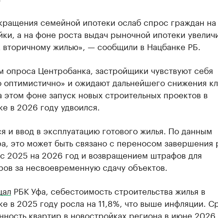
окращения семейной ипотеки ослаб спрос граждан на
ки, а на фоне роста выдач рыночной ипотеки увелич
 вторичному жилью», — сообщили в Нацбанке РБ.
м опроса Центробанка, застройщики чувствуют себя
о оптимистично» и ожидают дальнейшего снижения к
а этом фоне запуск новых строительных проектов в
е в 2026 году удвоился.
я и ввод в эксплуатацию готового жилья. По данным
а, это может быть связано с переносом завершения 
 с 2025 на 2026 год и возвращением штрафов для
ров за несвоевременную сдачу объектов.
щал
РБК Уфа, себестоимость строительства жилья в
е в 2025 году росла на 11,8%, что выше инфляции. С
ность квартир в новостройках региона в июне 2026 