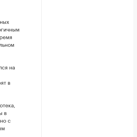
нных
огичным
время
льном
лся на
ят в
отека,
ы в
но с
ым