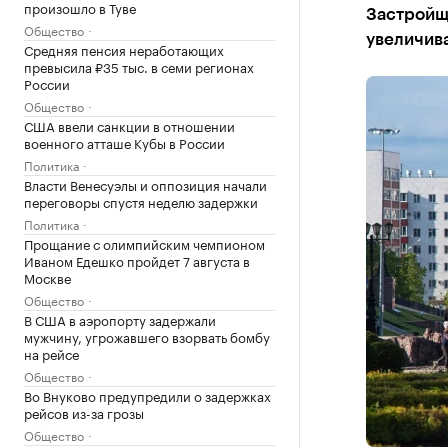
произошло в Туве
Застройщ
Общество
увеличива
Средняя пенсия неработающих
превысила ₽35 тыс. в семи регионах
России
Общество
США ввели санкции в отношении
военного атташе Кубы в России
Политика
Власти Венесуэлы и оппозиция начали
переговоры спустя неделю задержки
Политика
Прощание с олимпийским чемпионом
Иваном Едешко пройдет 7 августа в
Москве
Общество
В США в аэропорту задержали
мужчину, угрожавшего взорвать бомбу
на рейсе
Общество
Во Внуково предупредили о задержках
рейсов из-за грозы
Общество