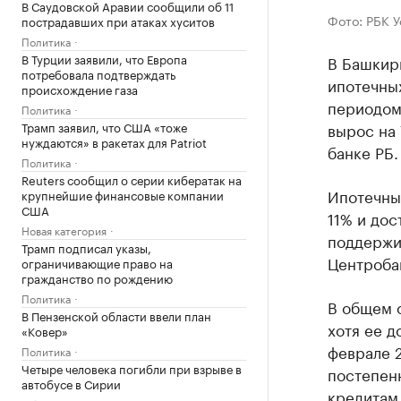
В Саудовской Аравии сообщили об 11
Фото: РБК 
пострадавших при атаках хуситов
Политика
В Турции заявили, что Европа
В Башкир
потребовала подтверждать
ипотечны
происхождение газа
периодом
Политика
Трамп заявил, что США «тоже
вырос на
нуждаются» в ракетах для Patriot
банке РБ.
Политика
Reuters сообщил о серии кибератак на
Ипотечны
крупнейшие финансовые компании
США
11% и дос
Новая категория
поддержив
Трамп подписал указы,
Центроба
ограничивающие право на
гражданство по рождению
Политика
В общем 
В Пензенской области ввели план
хотя ее д
«Ковер»
феврале 2
Политика
Четыре человека погибли при взрыве в
постепен
автобусе в Сирии
кредитам