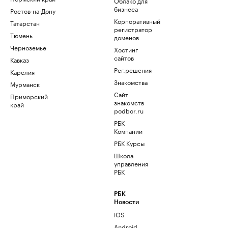
Облако для
бизнеса
Ростов-на-Дону
Корпоративный
Татарстан
регистратор
Тюмень
доменов
Черноземье
Хостинг
сайтов
Кавказ
Рег.решения
Карелия
Знакомства
Мурманск
Сайт
Приморский
знакомств
край
podbor.ru
РБК
Компании
РБК Курсы
Школа
управления
РБК
РБК
Новости
iOS
Android