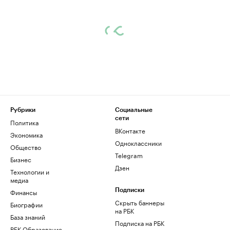
Рубрики
Социальные
сети
Политика
ВКонтакте
Экономика
Одноклассники
Общество
Telegram
Бизнес
Дзен
Технологии и
медиа
Финансы
Подписки
Скрыть баннеры
Биографии
на РБК
База знаний
Подписка на РБК
РБК Образование