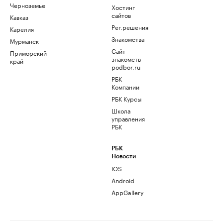
Черноземье
Хостинг
сайтов
Кавказ
Рег.решения
Карелия
Знакомства
Мурманск
Сайт
Приморский
знакомств
край
podbor.ru
РБК
Компании
РБК Курсы
Школа
управления
РБК
РБК
Новости
iOS
Android
AppGallery