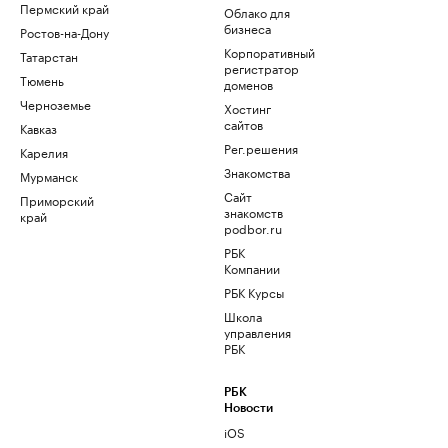
Пермский край
Облако для
бизнеса
Ростов-на-Дону
Корпоративный
Татарстан
регистратор
Тюмень
доменов
Черноземье
Хостинг
сайтов
Кавказ
Рег.решения
Карелия
Знакомства
Мурманск
Сайт
Приморский
знакомств
край
podbor.ru
РБК
Компании
РБК Курсы
Школа
управления
РБК
РБК
Новости
iOS