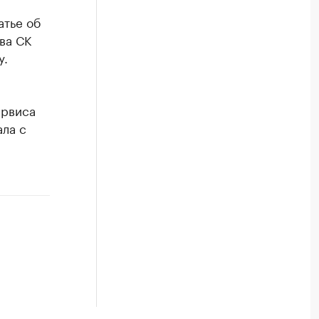
атье об
ва СК
у.
ервиса
ала с