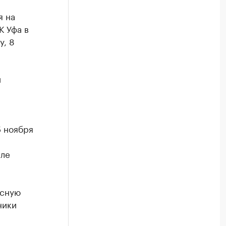
я на
К Уфа в
у, 8
й
5 ноября
сле
усную
ники