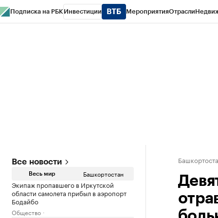
Подписка на РБК
Инвестиции
Мероприятия
Отрасли
Недви
РБК Курсы
РБК Life
Тренды
Визионеры
Национальные проекты
Горо
Спецпроекты СПб
Конференции СПб
Спецпроекты
Проверка конт
Башкортост
Все новости
Башкортостан
Весь мир
Девя
Экипаж пропавшего в Иркутской
области самолета прибыл в аэропорт
отра
Бодайбо
Общество
боль