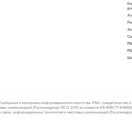
Ко
до
Хо
Ре
Зн
Са
РБ
РБ
Шк
ения и материалы информационного агентства «РБК» (свидетельство о 
овых коммуникаций (Роскомнадзор) 09.12.2015 за номером ИА №ФС77-63848) 
 связи, информационных технологий и массовых коммуникаций (Роскомнадз