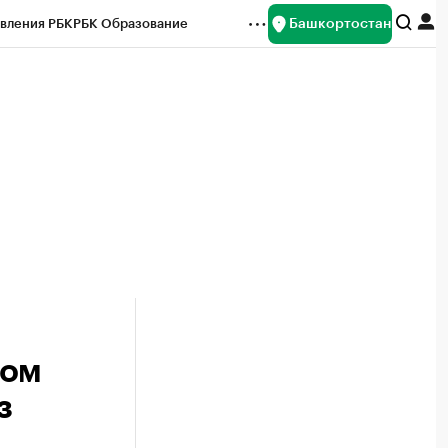
Башкортостан
вления РБК
РБК Образование
редитные рейтинги
Франшизы
Газета
ок наличной валюты
вом
з