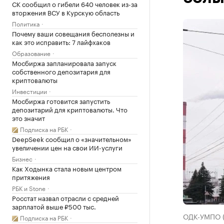
СК сообщил о гибели 640 человек из-за
вторжения ВСУ в Курскую область
Политика
Почему ваши совещания бесполезны и
как это исправить: 7 лайфхаков
Образование
Мосбиржа запланировала запуск
собственного депозитария для
криптовалюты
Инвестиции
Мосбиржа готовится запустить
депозитарий для криптовалюты. Что
это значит
Подписка на РБК
DeepSeek сообщил о «значительном»
увеличении цен на свои ИИ-услуги
Бизнес
Как Ходынка стала новым центром
притяжения
РБК и Stone
Росстат назвал отрасли с средней
зарплатой выше ₽500 тыс.
ОДК-УМПО (
Подписка на РБК