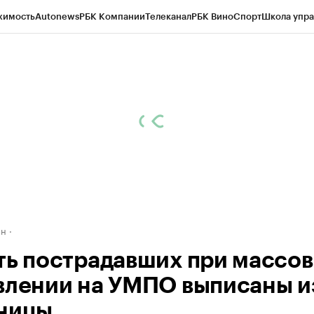
жимость
Autonews
РБК Компании
Телеканал
РБК Вино
Спорт
Школа упра
д
Стиль
Крипто
РБК Бизнес-среда
Дискуссионный клуб
Исследования
К
рагентов
Политика
Экономика
Бизнес
Технологии и медиа
Финансы
Рын
ан
ть пострадавших при массо
влении на УМПО выписаны и
ницы