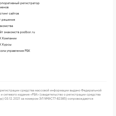
рпоративный регистратор
менов
стинг сайтов
г.решения
акомства
йт знакомств podbor.ru
К Компании
К Курсы
ола управления РБК
регистрации средства массовой информации выдано Федеральной
и сетевого издания «РБК» (свидетельство о регистрации средства
ор) 03.12.2021 за номером ЭЛ №ФС77-82385) сопровождаются