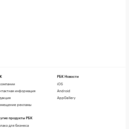
К
РБК Новости
компании
iOS
нтактная информация
Android
дакция
AppGallery
змещение рекламы
угие продукты РБК
лако для бизнеса