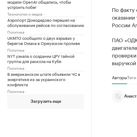
модели OpenAI общались, чтобы
устроить побег
По факту 
Технологии и медиа
оказании 
Аэропорт Домодедово перешел на
России А
обслуживание рейсов по согласованию
Политика
UKMTO сообщило о двух взрывах у
ПАО «ОДК
берегов Омана в Ормузском проливе
двигател
Политика
проверки
NYT узнала о создании ЦРУ тайной
группы для раскола на Кубе
выручкой 
Политика
В американском штате объявили ЧС в
Авторы
Теги
энергетике из-за украинского
конфликта
Политика
Анаст
Загрузить еще