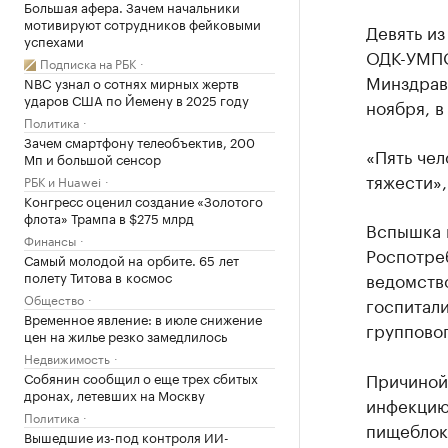
Большая афера. Зачем начальники
мотивируют сотрудников фейковыми
Девять из
успехами
ОДК-УМПО
Подписка на РБК
Минздрав
NBC узнал о сотнях мирных жертв
ударов США по Йемену в 2025 году
ноября, в
Политика
Зачем смартфону телеобъектив, 200
«Пять чел
Мп и большой сенсор
тяжести»
РБК и Huawei
Конгресс оценил создание «Золотого
флота» Трампа в $275 млрд
Вспышка 
Финансы
Роспотре
Самый молодой на орбите. 65 лет
полету Титова в космос
ведомство
Общество
госпитали
Временное явление: в июле снижение
группово
цен на жилье резко замедлилось
Недвижимость
Причиной
Собянин сообщил о еще трех сбитых
дронах, летевших на Москву
инфекцию
Политика
пищеблок
Вышедшие из-под контроля ИИ-