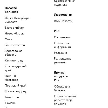
Корпоративная
подписка
Новости
регионов
Уведомления
Санкт-Петербург
RSS Новости
и область
Екатеринбург
РБК
Новосибирск
О компании
Омск
Контактная
Башкортостан
информация
Вологодская
Редакция
область
Размещение
Калининград
рекламы
Краснодарский
край
Другие
Нижний
продукты
Новгород
РБК
Пермский край
Облако для
бизнеса
Ростов-на-Дону
Корпоративный
Татарстан
регистратор
Тюмень
доменов