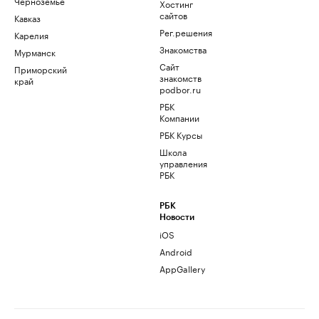
Черноземье
Хостинг
сайтов
Кавказ
Рег.решения
Карелия
Знакомства
Мурманск
Сайт
Приморский
знакомств
край
podbor.ru
РБК
Компании
РБК Курсы
Школа
управления
РБК
РБК
Новости
iOS
Android
AppGallery