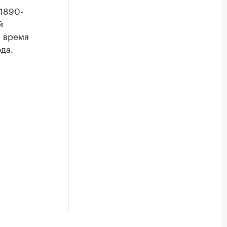
 1890-
й
е время
да.