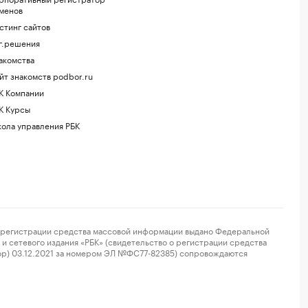
менов
стинг сайтов
г.решения
акомства
йт знакомств podbor.ru
К Компании
К Курсы
ола управления РБК
регистрации средства массовой информации выдано Федеральной
и сетевого издания «РБК» (свидетельство о регистрации средства
ор) 03.12.2021 за номером ЭЛ №ФС77-82385) сопровождаются