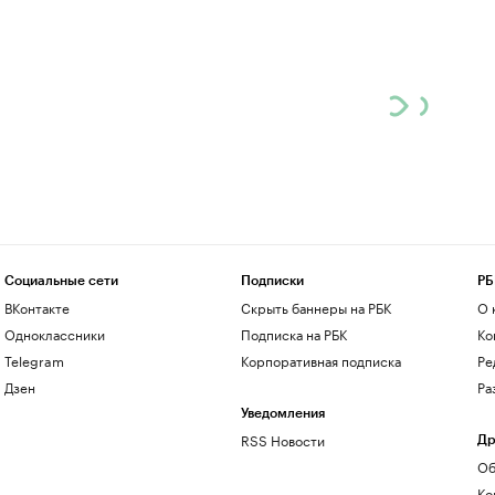
Социальные сети
Подписки
РБ
ВКонтакте
Скрыть баннеры на РБК
О 
Одноклассники
Подписка на РБК
Ко
Telegram
Корпоративная подписка
Ре
Дзен
Ра
Уведомления
RSS Новости
Др
Об
Ко