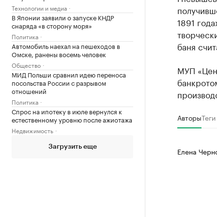
Технологии и медиа
получивше
В Японии заявили о запуске КНДР
1891 год
снаряда «в сторону моря»
творчески
Политика
баня счит
Автомобиль наехал на пешеходов в
Омске, ранены восемь человек
Общество
МУП «Цен
МИД Польши сравнил идею переноса
банкрото
посольства России с разрывом
отношений
производ
Политика
Спрос на ипотеку в июле вернулся к
Авторы
Теги
естественному уровню после ажиотажа
Недвижимость
Загрузить еще
Елена Черн