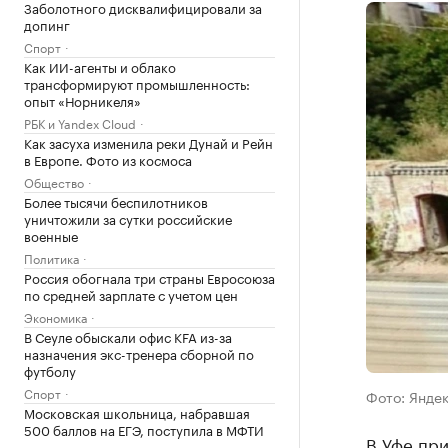
Заболотного дисквалифицировали за
допинг
Спорт
Как ИИ-агенты и облако
трансформируют промышленность:
опыт «Норникеля»
РБК и Yandex Cloud
Как засуха изменила реки Дунай и Рейн
в Европе. Фото из космоса
Общество
Более тысячи беспилотников
уничтожили за сутки российские
военные
Политика
Россия обогнала три страны Евросоюза
по средней зарплате с учетом цен
Экономика
В Сеуле обыскали офис KFA из-за
назначения экс-тренера сборной по
футболу
Спорт
Фото: Янде
Московская школьница, набравшая
500 баллов на ЕГЭ, поступила в МФТИ
В Уфе пр