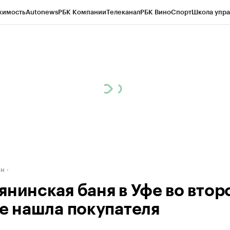
жимость
Autonews
РБК Компании
Телеканал
РБК Вино
Спорт
Школа упра
д
Стиль
Крипто
РБК Бизнес-среда
Дискуссионный клуб
Исследования
К
рагентов
Политика
Экономика
Бизнес
Технологии и медиа
Финансы
Рын
ан
янинская баня в Уфе во втор
не нашла покупателя