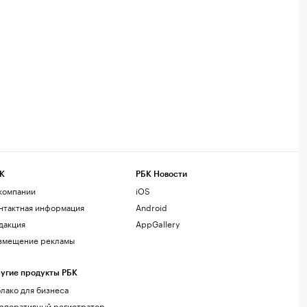
К
РБК Новости
компании
iOS
нтактная информация
Android
дакция
AppGallery
змещение рекламы
угие продукты РБК
лако для бизнеса
рпоративный регистратор