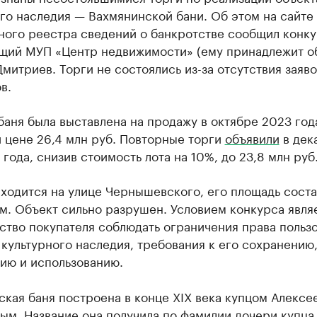
го наследия — Вахмянинской бани. Об этом на сайте
ного реестра сведений о банкротстве сообщил конк
щий МУП «Центр недвижимости» (ему принадлежит о
митриев. Торги не состоялись из-за отсутствия заяво
в.
аня была выставлена на продажу в октябре 2023 год
 цене 26,4 млн руб. Повторные торги
объявили
в дек
года, снизив стоимость лота на 10%, до 23,8 млн руб
ходится на улице Чернышевского, его площадь соста
 м. Объект сильно разрушен. Условием конкурса явля
ство покупателя соблюдать ограничения права польз
культурного наследия, требования к его сохранению
ию и использованию.
кая баня построена в конце XIX века купцом Алексе
м. Название она получила по фамилии дочери купца