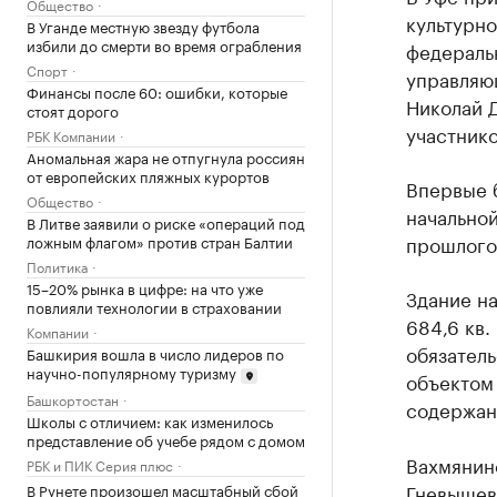
Общество
культурно
В Уганде местную звезду футбола
избили до смерти во время ограбления
федераль
Спорт
управляю
Финансы после 60: ошибки, которые
Николай Д
стоят дорого
участнико
РБК Компании
Аномальная жара не отпугнула россиян
от европейских пляжных курортов
Впервые б
Общество
начальной
В Литве заявили о риске «операций под
прошлого 
ложным флагом» против стран Балтии
Политика
15–20% рынка в цифре: на что уже
Здание на
повлияли технологии в страховании
684,6 кв.
Компании
обязатель
Башкирия вошла в число лидеров по
научно-популярному туризму
объектом 
Башкортостан
содержан
Школы с отличием: как изменилось
представление об учебе рядом с домом
Вахмянинс
РБК и ПИК Серия плюс
Гневышевы
В Рунете произошел масштабный сбой