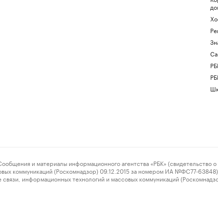
до
Хо
Ре
Зн
Са
РБ
РБ
Шк
ения и материалы информационного агентства «РБК» (свидетельство о 
овых коммуникаций (Роскомнадзор) 09.12.2015 за номером ИА №ФС77-63848) 
 связи, информационных технологий и массовых коммуникаций (Роскомнадз