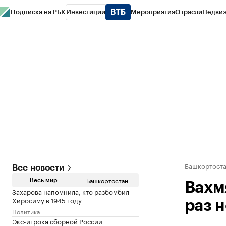
Подписка на РБК
Инвестиции
Мероприятия
Отрасли
Недви
РБК Курсы
РБК Life
Тренды
Визионеры
Национальные проекты
Горо
Спецпроекты СПб
Конференции СПб
Спецпроекты
Проверка конт
Башкортост
Все новости
Башкортостан
Весь мир
Вахм
Захарова напомнила, кто разбомбил
Хиросиму в 1945 году
раз 
Политика
Экс-игрока сборной России