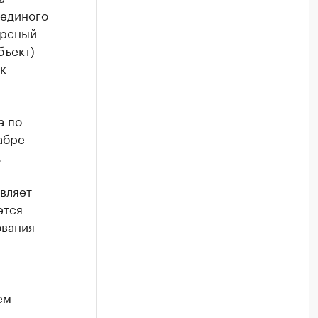
 единого
урсный
бъект)
к
а по
абре
.
вляет
ется
ования
,
ем
,