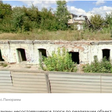
кс.Панорамы
изнаны несостоявшимися торги по реализации объект