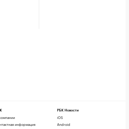
К
РБК Новости
компании
iOS
нтактная информация
Android