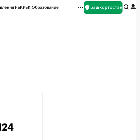
Башкортостан
вления РБК
РБК Образование
редитные рейтинги
Франшизы
Газета
ок наличной валюты
124