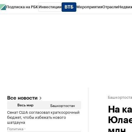
Подписка на РБК
Инвестиции
Мероприятия
Отрасли
Недви
РБК Курсы
РБК Life
Тренды
Визионеры
Национальные проекты
Горо
Спецпроекты СПб
Конференции СПб
Спецпроекты
Проверка конт
Башкортост
Все новости
Башкортостан
Весь мир
На к
Сенат США согласовал краткосрочный
бюджет, чтобы избежать нового
Юлае
шатдауна
Политика
млн