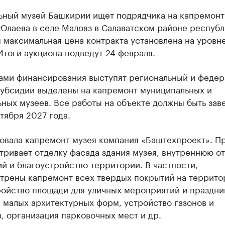
ьный музей Башкирии ищет подрядчика на капремонт
Юлаева в селе Малояз в Салаватском районе республ
 максимальная цена контракта установлена на уровне
Итоги аукциона подведут 24 февраля.
ами финансирования выступят региональный и федер
субсидии выделены на капремонт муниципальных и
ьных музеев. Все работы на объекте должны быть за
тября 2027 года.
овала капремонт музея компания «Баштехпроект». П
ривает отделку фасада здания музея, внутреннюю о
 и благоустройство территории. В частности,
трены капремонт всех твердых покрытий на террито
ройство площади для уличных мероприятий и праздни
 малых архитектурных форм, устройство газонов и
, организация парковочных мест и др.