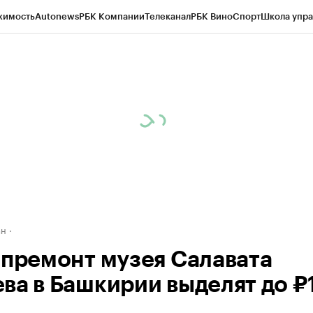
жимость
Autonews
РБК Компании
Телеканал
РБК Вино
Спорт
Школа упра
д
Стиль
Крипто
РБК Бизнес-среда
Дискуссионный клуб
Исследования
К
рагентов
Политика
Экономика
Бизнес
Технологии и медиа
Финансы
Рын
ан
апремонт музея Салавата
ва в Башкирии выделят до ₽