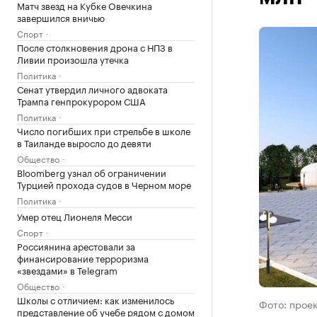
Матч звезд на Кубке Овечкина
завершился вничью
Спорт
После столкновения дрона с НПЗ в
Ливии произошла утечка
Политика
Сенат утвердил личного адвоката
Трампа генпрокурором США
Политика
Число погибших при стрельбе в школе
в Таиланде выросло до девяти
Общество
Bloomberg узнал об ограничении
Турцией прохода судов в Черном море
Политика
Умер отец Лионеля Месси
Спорт
Россиянина арестовали за
финансирование терроризма
«звездами» в Telegram
Общество
Школы с отличием: как изменилось
Фото: прое
представление об учебе рядом с домом