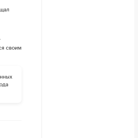
бщал
т
ся своим
онных
ода