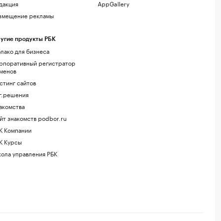
дакция
AppGallery
змещение рекламы
угие продукты РБК
лако для бизнеса
рпоративный регистратор
менов
стинг сайтов
г.решения
акомства
йт знакомств podbor.ru
К Компании
К Курсы
ола управления РБК