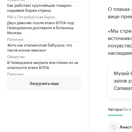
Как работает крупнейшая товарно-
О планах
сырьевая биржа страны
вице-пре
РБК и Петербургская Биржа
Двух девочек после атаки БПЛА под
Геленджиком доставили в больницу
«Мы стрем
Москвы
источник
Политика
почувство
Жить как итальянская бабушка: что
такое нонна-максинг
наследием
Общество
В Геленджике закрыли все пляжи из-за
опасности атаки БПЛА
Музей 
Политика
залов 
Загрузить еще
Салава
Авторы
Теги
Анаст