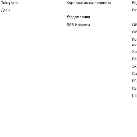
Telegram
Корпоративная подписка
Ре
Дзен
Ра
Уведомления
RSS Новости
Др
Об
Ко
до
Хо
Ре
Зн
Са
РБ
РБ
Шк