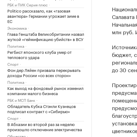
РБК и ПИК Серия плюс
Национал
Politico рассказало, как «газовая
Салавата 
авантюра» Германии угрожает зиме в
ЕС
Начальная
Экономика
млн руб. 
Глава Генштаба Великобритании назвал
жуткой «геймификацию убийств» в ВСУ
Источник
Политика
Регбист японского клуба умер от
бюджет, 
теплового удара
регионал
Спорт
до 30 сен
Фон дер Ляйен призвала перекрывать
доходы России «со всех сторон»
Политика
Проектир
Как выход на фондовый рынок изменил
предусмат
компании малого бизнеса
помещений
РБК и МСП Банк
Обладатель Кубка Стэнли Кузнецов
предусмо
подписал контракт с «Сибирью»
благоуст
Спорт
установка
В Абхазии во второй раз за неделю
произошло отключение электричества
цветников
Общество