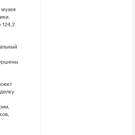
 музея
ики.
 124,2
альный
вершены
роект
тделку
рии,
ков,