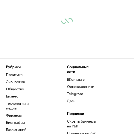
Рубрики
Социальные
сети
Политика
ВКонтакте
Экономика
Одноклассники
Общество
Telegram
Бизнес
Дзен
Технологии и
медиа
Финансы
Подписки
Скрыть баннеры
Биографии
на РБК
База знаний
Подписка на РБК