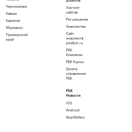
Черноземье
Хостинг
сайтов
Кавказ
Рег.решения
Карелия
Знакомства
Мурманск
Сайт
Приморский
знакомств
край
podbor.ru
РБК
Компании
РБК Курсы
Школа
управления
РБК
РБК
Новости
iOS
Android
AppGallery