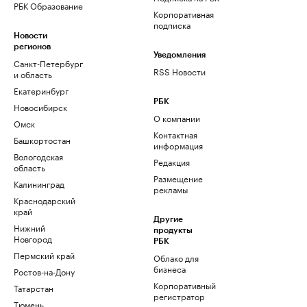
РБК Образование
Корпоративная
подписка
Новости
регионов
Уведомления
Санкт-Петербург
RSS Новости
и область
Екатеринбург
РБК
Новосибирск
О компании
Омск
Контактная
Башкортостан
информация
Вологодская
Редакция
область
Размещение
Калининград
рекламы
Краснодарский
край
Другие
Нижний
продукты
Новгород
РБК
Пермский край
Облако для
бизнеса
Ростов-на-Дону
Корпоративный
Татарстан
регистратор
Тюмень
доменов