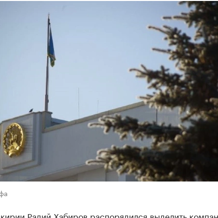
Уфа
шкирии Радий Хабиров распорядился выделить компа