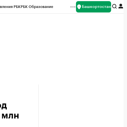
Башкортостан
вления РБК
РБК Образование
редитные рейтинги
Франшизы
Газета
ок наличной валюты
од
 млн