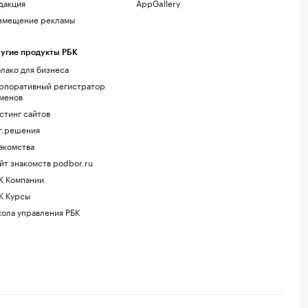
дакция
AppGallery
змещение рекламы
угие продукты РБК
лако для бизнеса
рпоративный регистратор
менов
стинг сайтов
г.решения
акомства
йт знакомств podbor.ru
К Компании
К Курсы
ола управления РБК