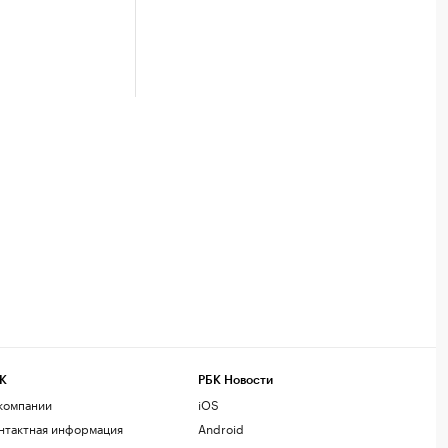
К
РБК Новости
компании
iOS
нтактная информация
Android