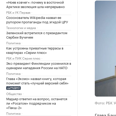
«Ноев ковчег»: почему в восточной
Арктике эволюция шла непрерывно
РБК и УК Первая
Сооснователь Wikipedia назвал ее
рупором пропаганды под эгидой ЦРУ
Технологии и медиа
Зеленский встретился с президентом
Сербии Вучичем
Политика
Как устроены приватные террасы в
квартирах «Серии плюс»
РБК и ПИК Серия плюс
Экс-президент Финляндии усомнился в
сценарии нападения России на НАТО
Политика
Глава «Эксмо» назвал книгу, которая
поможет стать «лучшей версией себя»
РАДИО
Общество
Мадьяр ответил на вопрос, останется
Фото: РБК 
ли «Росатом» подрядчиком на
«Пакш-2»
Политика
Глава Ба