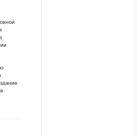
новной
м
а
нии
ую
а
оздание
ов