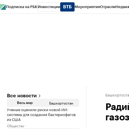
Подписка на РБК
Инвестиции
Мероприятия
Отрасли
Недви
РБК Курсы
РБК Life
Тренды
Визионеры
Национальные проекты
Горо
Спецпроекты СПб
Конференции СПб
Спецпроекты
Проверка конт
Башкортост
Все новости
Башкортостан
Весь мир
Ради
Ученые оценили риски новой ИИ-
системы для создания бактериофагов
газо
из США
Общество