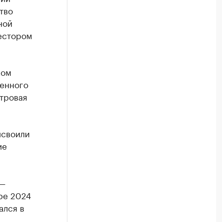
тво
ной
естором
ком
шенного
тровая
исвоили
ие
 —
ре 2024
ался в