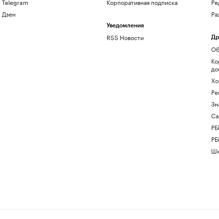
Telegram
Корпоративная подписка
Ре
Дзен
Ра
Уведомления
RSS Новости
Др
Об
Ко
до
Хо
Ре
Зн
Са
РБ
РБ
Шк