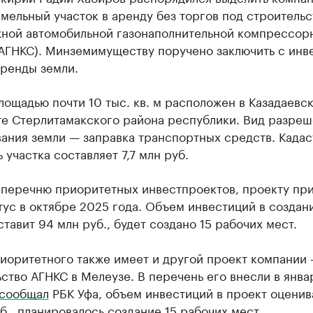
мельный участок в аренду без торгов под строительс
ной автомобильной газонаполнительной компрессор
(АГНКС). Минземимуществу поручено заключить с инв
аренды земли.
лощадью почти 10 тыс. кв. м расположен в Казадаевс
те Стерлитамакского района республики. Вид разре
ания земли — заправка транспортных средств. Кадас
 участка составляет 7,7 млн руб.
 перечню приоритетных инвестпроектов, проекту пр
тус в октябре 2025 года. Объем инвестиций в создан
тавит 94 млн руб., будет создано 15 рабочих мест.
риоритетного также имеет и другой проект компании
ство АГНКС в Мелеузе. В перечень его внесли в янва
сообщал
РБК Уфа, объем инвестиций в проект оценив
б., планировалось создание 15 рабочих мест.