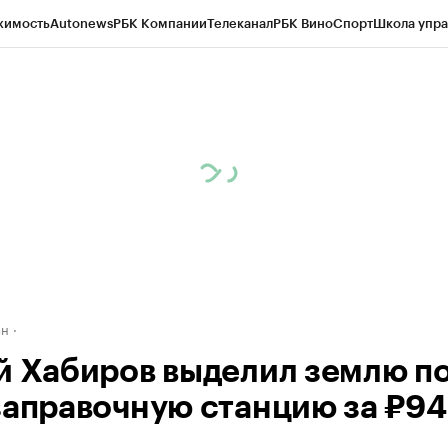
жимость
Autonews
РБК Компании
Телеканал
РБК Вино
Спорт
Школа упра
д
Стиль
Крипто
РБК Бизнес-среда
Дискуссионный клуб
Исследования
К
рагентов
Политика
Экономика
Бизнес
Технологии и медиа
Финансы
Рын
ан
й Хабиров выделил землю п
заправочную станцию за ₽94