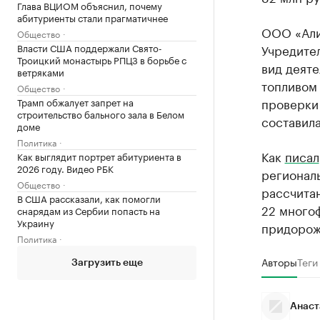
Глава ВЦИОМ объяснил, почему
абитуриенты стали прагматичнее
ООО «Алим
Общество
Власти США поддержали Свято-
Учредите
Троицкий монастырь РПЦЗ в борьбе с
вид деят
ветряками
топливом
Общество
проверки
Трамп обжалует запрет на
строительство бального зала в Белом
составила
доме
Политика
Как
писал
Как выглядит портрет абитуриента в
2026 году. Видео РБК
регионал
Общество
рассчита
В США рассказали, как помогли
22 много
снарядам из Сербии попасть на
Украину
придорож
Политика
Авторы
Теги
Загрузить еще
Анаст