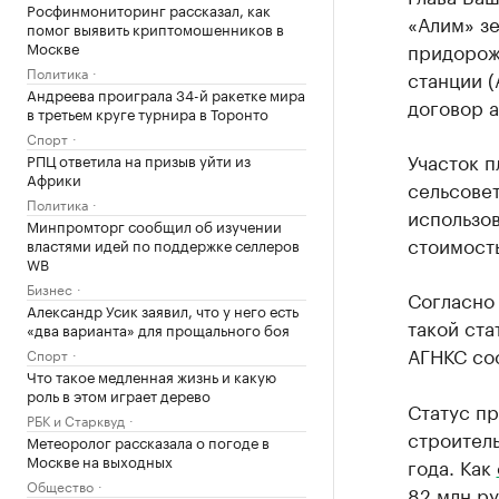
Росфинмониторинг рассказал, как
«Алим» зе
помог выявить криптомошенников в
Москве
придорож
Политика
станции 
Андреева проиграла 34-й ракетке мира
договор 
в третьем круге турнира в Торонто
Спорт
Участок п
РПЦ ответила на призыв уйти из
Африки
сельсове
Политика
использов
Минпромторг сообщил об изучении
стоимость
властями идей по поддержке селлеров
WB
Бизнес
Согласно
Александр Усик заявил, что у него есть
такой ста
«два варианта» для прощального боя
АГНКС сос
Спорт
Что такое медленная жизнь и какую
роль в этом играет дерево
Статус п
РБК и Старквуд
строитель
Метеоролог рассказала о погоде в
Москве на выходных
года. Как
Общество
82 млн ру