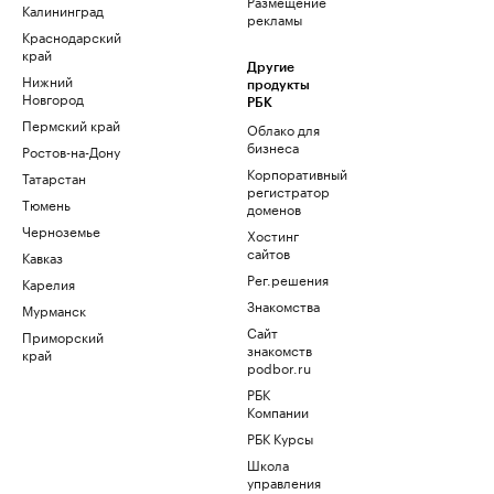
Размещение
Калининград
рекламы
Краснодарский
край
Другие
Нижний
продукты
Новгород
РБК
Пермский край
Облако для
бизнеса
Ростов-на-Дону
Корпоративный
Татарстан
регистратор
Тюмень
доменов
Черноземье
Хостинг
сайтов
Кавказ
Рег.решения
Карелия
Знакомства
Мурманск
Сайт
Приморский
знакомств
край
podbor.ru
РБК
Компании
РБК Курсы
Школа
управления