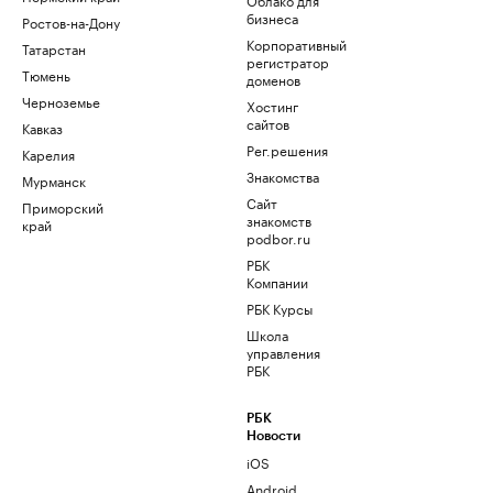
бизнеса
Ростов-на-Дону
Корпоративный
Татарстан
регистратор
Тюмень
доменов
Черноземье
Хостинг
сайтов
Кавказ
Рег.решения
Карелия
Знакомства
Мурманск
Сайт
Приморский
знакомств
край
podbor.ru
РБК
Компании
РБК Курсы
Школа
управления
РБК
РБК
Новости
iOS
Android