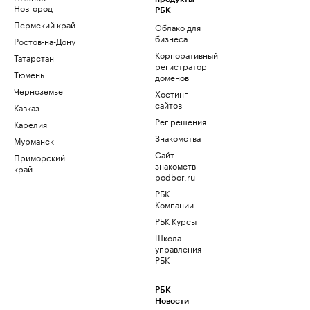
Новгород
РБК
Пермский край
Облако для
бизнеса
Ростов-на-Дону
Корпоративный
Татарстан
регистратор
Тюмень
доменов
Черноземье
Хостинг
сайтов
Кавказ
Рег.решения
Карелия
Знакомства
Мурманск
Сайт
Приморский
знакомств
край
podbor.ru
РБК
Компании
РБК Курсы
Школа
управления
РБК
РБК
Новости