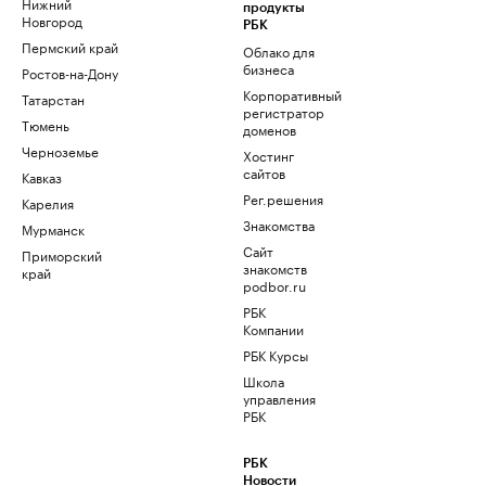
Нижний
продукты
Новгород
РБК
Пермский край
Облако для
бизнеса
Ростов-на-Дону
Корпоративный
Татарстан
регистратор
Тюмень
доменов
Черноземье
Хостинг
сайтов
Кавказ
Рег.решения
Карелия
Знакомства
Мурманск
Сайт
Приморский
знакомств
край
podbor.ru
РБК
Компании
РБК Курсы
Школа
управления
РБК
РБК
Новости