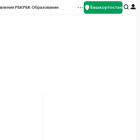
Башкортостан
вления РБК
РБК Образование
редитные рейтинги
Франшизы
Газета
ок наличной валюты