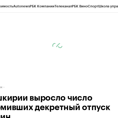
жимость
Autonews
РБК Компании
Телеканал
РБК Вино
Спорт
Школа упра
д
Стиль
Крипто
РБК Бизнес-среда
Дискуссионный клуб
Исследования
К
рагентов
Политика
Экономика
Бизнес
Технологии и медиа
Финансы
Рын
ан
шкирии выросло число
мивших декретный отпуск
ин