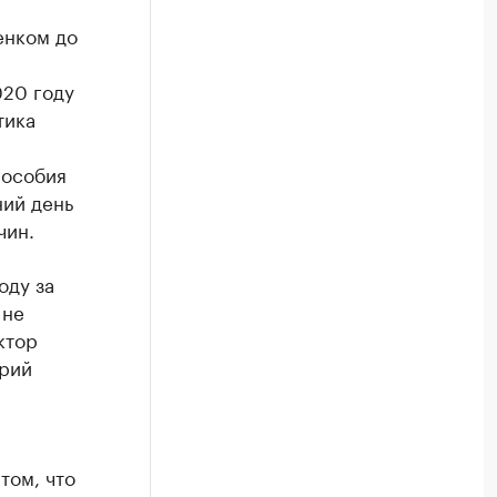
енком до
020 году
тика
пособия
ний день
чин.
оду за
 не
ктор
рий
том, что