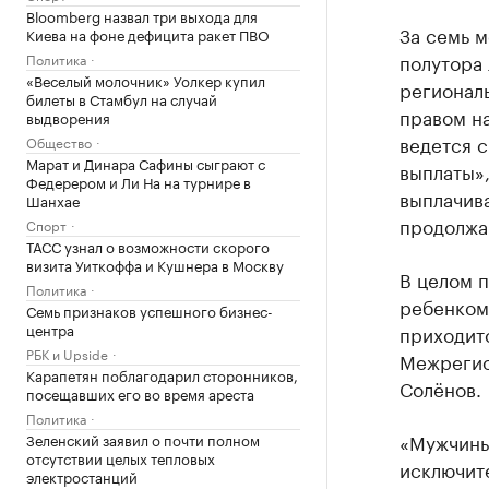
Bloomberg назвал три выхода для
За семь м
Киева на фоне дефицита ракет ПВО
полутора
Политика
«Веселый молочник» Уолкер купил
регионал
билеты в Стамбул на случай
правом на
выдворения
ведется с
Общество
Марат и Динара Сафины сыграют с
выплаты»,
Федерером и Ли На на турнире в
выплачива
Шанхае
продолжаю
Спорт
ТАСС узнал о возможности скорого
визита Уиткоффа и Кушнера в Москву
В целом п
Политика
ребенком,
Семь признаков успешного бизнес-
центра
приходитс
РБК и Upside
Межрегио
Карапетян поблагодарил сторонников,
Солёнов.
посещавших его во время ареста
Политика
«Мужчины 
Зеленский заявил о почти полном
отсутствии целых тепловых
исключите
электростанций