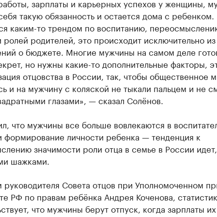
работы, зарплаты и карьерных успехов у женщины, м
себя такую обязанность и остается дома с ребенком.
тся каким-то трендом по воспитанию, переосмыслени
 ролей родителей, это происходит исключительно из
ний о бюджете. Многие мужчины на самом деле гото
екрет, но нужны какие-то дополнительные факторы, э
ация отцовства в России, так, чтобы общественное 
ь и на мужчину с коляской не тыкали пальцем и не с
вадратными глазами», — сказал Солёнов.
л, что мужчины все больше вовлекаются в воспитате
и формирование личности ребенка — тенденция к
лению значимости роли отца в семье в России идет,
ми шажками.
м руководителя Совета отцов при Уполномоченном пр
е РФ по правам ребёнка Андрея Коченова, статисти
ствует, что мужчины берут отпуск, когда зарплаты их