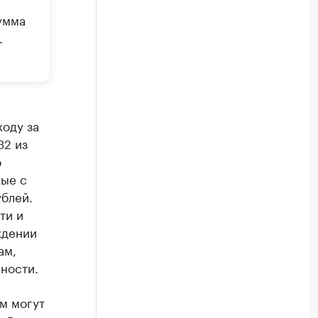
умма
.
ходу за
32 из
о
ные с
ублей.
ти и
ждении
ам,
ности.
м могут