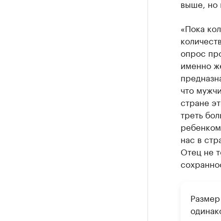
выше, но 
«Пока кол
количеств
опрос про
именно же
предназна
что мужчи
стране эт
треть бол
ребенком,
нас в ст
Отец не т
сохраннос
Размер
одинак