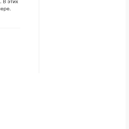
 В этих
мере.