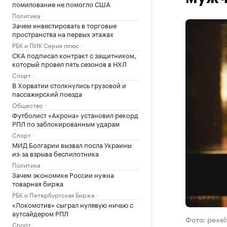
помилование не помогло США
Политика
Зачем инвестировать в торговые
пространства на первых этажах
РБК и ПИК Серия плюс
СКА подписал контракт с защитником,
который провел пять сезонов в НХЛ
Спорт
В Хорватии столкнулись грузовой и
пассажирский поезда
Общество
Футболист «Акрона» установил рекорд
РПЛ по заблокированным ударам
Спорт
МИД Болгарии вызвал посла Украины
из-за взрыва беспилотника
Политика
Зачем экономике России нужна
товарная биржа
РБК и Петербургская Биржа
«Локомотив» сыграл нулевую ничью с
аутсайдером РПЛ
Фото: pexe
Спорт