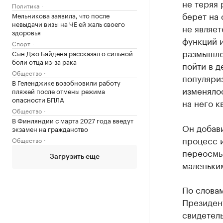
не теряя 
Политика
берет на 
Мельникова заявила, что после
невыдачи визы на ЧЕ ей жаль своего
не являе
здоровья
функций и
Спорт
размышле
Сын Джо Байдена рассказал о сильной
боли отца из-за рака
пойти в д
Общество
популяриз
В Геленджике возобновили работу
изменялос
пляжей после отмены режима
опасности БПЛА
на него к
Общество
В Финляндии с марта 2027 года введут
Он добави
экзамен на гражданство
процесс 
Общество
переосмыс
Загрузить еще
маленьки
По слова
Президент
свидетель