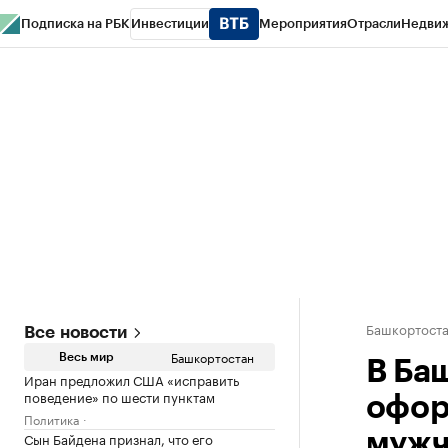
Подписка на РБК
Инвестиции
Мероприятия
Отрасли
Недви
РБК Курсы
РБК Life
Тренды
Визионеры
Национальные проекты
Горо
Спецпроекты СПб
Конференции СПб
Спецпроекты
Проверка конт
Башкортост
Все новости
Башкортостан
Весь мир
В Ба
Иран предложил США «исправить
поведение» по шести пунктам
офор
Политика
Сын Байдена признал, что его
мужч