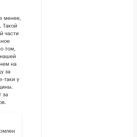
е менее,
. Такой
й части
вное
о том,
 нашей
нем на
у за
е-таки у
щины.
 за
ов.
ормлен