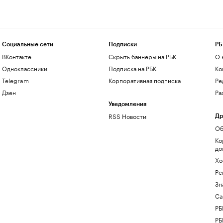
Социальные сети
Подписки
РБ
ВКонтакте
Скрыть баннеры на РБК
О 
Одноклассники
Подписка на РБК
Ко
Telegram
Корпоративная подписка
Ре
Дзен
Ра
Уведомления
RSS Новости
Др
Об
Ко
до
Хо
Ре
Зн
Са
РБ
РБ