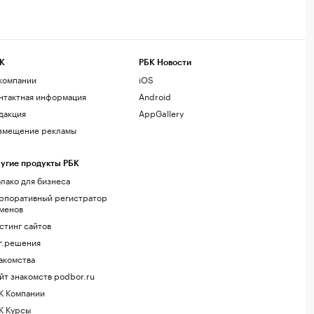
К
РБК Новости
компании
iOS
нтактная информация
Android
дакция
AppGallery
змещение рекламы
угие продукты РБК
лако для бизнеса
рпоративный регистратор
менов
стинг сайтов
г.решения
акомства
йт знакомств podbor.ru
К Компании
К Курсы