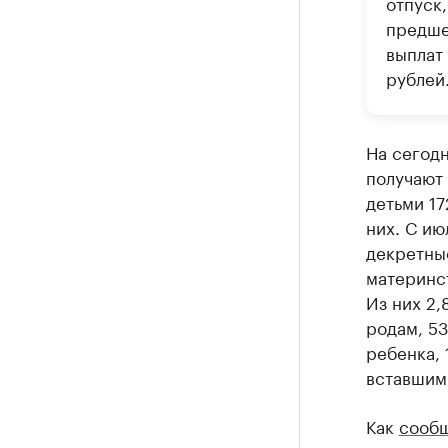
отпуск,
предше
выплат 
рублей
На сегодн
получают 
детьми 17
них. С и
декретные
материнст
Из них 2,
родам, 5
ребенка,
вставшим 
Как
сооб