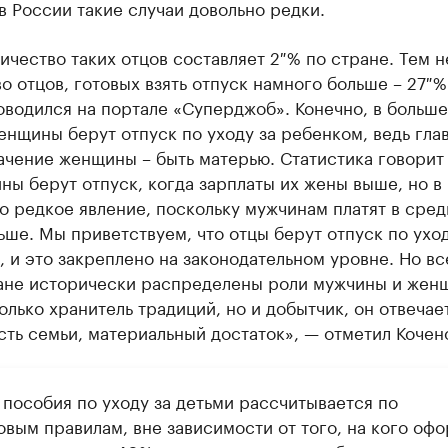
в России такие случаи довольно редки.
ичество таких отцов составляет 2 % по стране. Тем н
о отцов, готовых взять отпуск намного больше – 27 %
водился на портале «Суперджоб». Конечно, в больше
нщины берут отпуск по уходу за ребенком, ведь гла
чение женщины – быть матерью. Статистика говорит 
ны берут отпуск, когда зарплаты их жены выше, но в
о редкое явление, поскольку мужчинам платят в сред
ьше. Мы приветствуем, что отцы берут отпуск по уход
 и это закреплено на законодательном уровне. Но вс
ране исторически распределены роли мужчины и жен
олько хранитель традиций, но и добытчик, он отвечает
ть семьи, материальный достаток», — отметил Кочен
 пособия по уходу за детьми рассчитывается по
овым правилам, вне зависимости от того, на кого оф