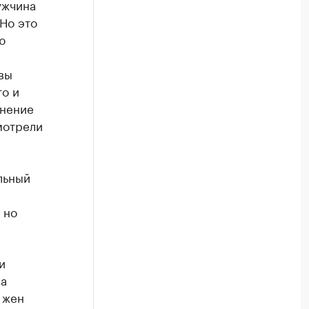
ужчина
 Но это
ю
вы
то и
мнение
мотрели
льный
 но
и
ка
 жен