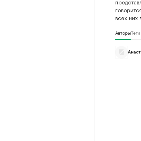
представл
говорится
всех них 
Авторы
Теги
Анаст