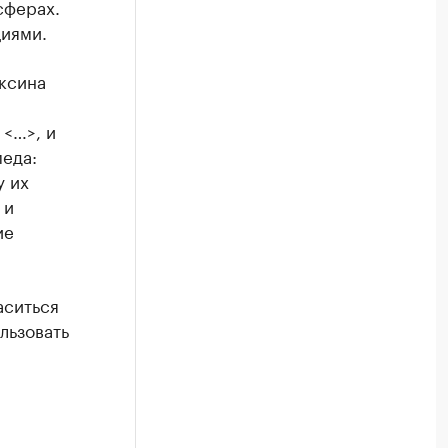
сферах.
циями.
ксина
 <…>, и
еда:
у их
 и
ие
аситься
ользовать