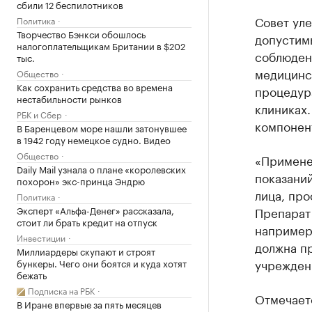
сбили 12 беспилотников
Совет ул
Политика
Творчество Бэнкси обошлось
допустим
налогоплательщикам Британии в $202
соблюдени
тыс.
медицинск
Общество
Как сохранить средства во времена
процедур
нестабильности рынков
клиниках
РБК и Сбер
компонен
В Баренцевом море нашли затонувшее
в 1942 году немецкое судно. Видео
Общество
«Примене
Daily Mail узнала о плане «королевских
показани
похорон» экс-принца Эндрю
лица, про
Политика
Эксперт «Альфа-Денег» рассказала,
Препарат
стоит ли брать кредит на отпуск
например
Инвестиции
должна п
Миллиардеры скупают и строят
учреждени
бункеры. Чего они боятся и куда хотят
бежать
Подписка на РБК
Отмечает
В Иране впервые за пять месяцев