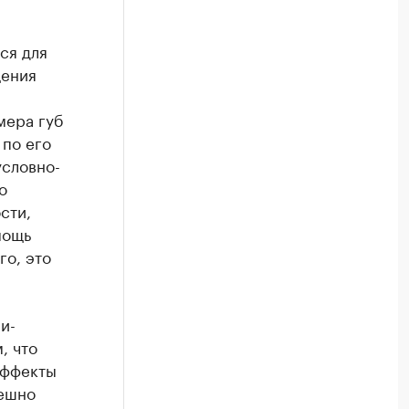
ся для
щения
мера губ
 по его
условно-
о
сти,
мощь
го, это
и-
, что
эффекты
пешно