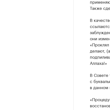
применяют
Также сде
В качеств
ссылаются
заблужден
они изме
«Проклял 
делают, (
подпилив
Аллаха!»
В Совете 
с букваль
в данном 
«Процедур
восстанов