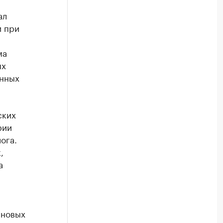
ал
и при
ма
ых
енных
ских
рии
ога.
,
а
 новых