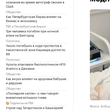
сознание во время автограф-сессии в
США
Общество
Как Петербургская биржа влияет на
бизнес и экономику
РБК и Петербургская Биржа
Три человека погибли при ночной
атаке на Белгород
Политика
Число погибших в ходе протестов в
пакистанской зоне Кашмира достигло
89
Политика
Хуситы атаковали беспилотником НПЗ
Aramco в Джизане
Общество
Как внуки влияют на здоровье бабушек
и дедушек
Общество
«Последняя капля»: о чем говорят
внезапные вспышки гнева
Подписка на РБК
Фото: Arthu
Утром над Татарстаном и Башкирией