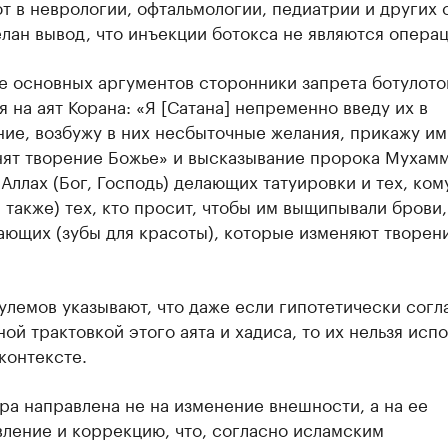
 в неврологии, офтальмологии, педиатрии и других 
лан вывод, что инъекции ботокса не являются опера
е основных аргументов сторонники запрета ботулото
 на аят Корана: «Я [Сатана] непременно введу их в
ие, возбужу в них несбыточные желания, прикажу им
нят творение Божье» и высказывание пророка Мухамм
Аллах (Бог, Господь) делающих татуировки и тех, ком
а также) тех, кто просит, чтобы им выщипывали брови,
ающих (зубы для красоты), которые изменяют творен
улемов указывают, что даже если гипотетически согл
ной трактовкой этого аята и хадиса, то их нельзя исп
контексте.
а направлена не на изменение внешности, а на ее
ление и коррекцию, что, согласно исламским