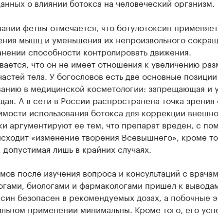
анных о влиянии ботокса на человеческий организм.
ании фетвы отмечается, что ботулотоксин применяет
ения мышц и уменьшения их непроизвольного сокра
анении способности контролировать движения.
ается, что он не имеет отношения к увеличению раз
частей тела. У богословов есть две основные позиции
ванию в медицинской косметологии: запрещающая и 
ая. А в сети в России распространена точка зрения 
имости использования ботокса для коррекции внешно
и аргументируют ее тем, что препарат вреден, с по
сходит «изменение творения Всевышнего», кроме то
 допустимая лишь в крайних случаях.
мов после изучения вопроса и консультаций с врачам
огами, биологами и фармакологами пришел к выводам
ксин безопасен в рекомендуемых дозах, а побочные 
ильном применении минимальны. Кроме того, его ус