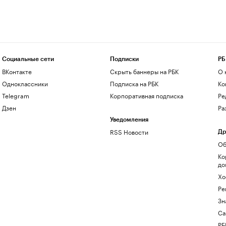
Социальные сети
Подписки
РБ
ВКонтакте
Скрыть баннеры на РБК
О 
Одноклассники
Подписка на РБК
Ко
Telegram
Корпоративная подписка
Ре
Дзен
Ра
Уведомления
RSS Новости
Др
Об
Ко
до
Хо
Ре
Зн
Са
РБ