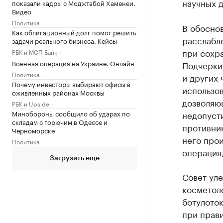
научных д
показали кадры с Моджтабой Хаменеи.
Видео
Политика
В обоснов
Как облигационный долг помог решить
расслабл
задачи реального бизнеса. Кейсы
при сохр
РБК и МСП Банк
Военная операция на Украине. Онлайн
Подчеркив
Политика
и других 
Почему инвесторы выбирают офисы в
использо
оживленных районах Москвы
дозволяющ
РБК и Upside
Минобороны сообщило об ударах по
недопуст
складам с горючим в Одессе и
противник
Черноморске
него прои
Политика
операция,
Загрузить еще
Совет уле
косметол
ботулото
при прав