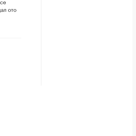
исе
дал ото