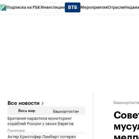
Подписка на РБК
Инвестиции
Мероприятия
Отрасли
Недви
РБК Курсы
РБК Life
Тренды
Визионеры
Национальные проекты
Горо
Спецпроекты СПб
Конференции СПб
Спецпроекты
Проверка конт
Башкортост
Все новости
Башкортостан
Весь мир
Сове
Британия нарастила мониторинг
кораблей России у своих берегов
мусу
Политика
Актер Кристофер Ламберт потерял
медп