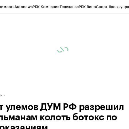
жимость
Autonews
РБК Компании
Телеканал
РБК Вино
Спорт
Школа упра
д
Стиль
Крипто
РБК Бизнес-среда
Дискуссионный клуб
Исследования
К
рагентов
Политика
Экономика
Бизнес
Технологии и медиа
Финансы
Рын
ан
т улемов ДУМ РФ разрешил
льманам колоть ботокс по
оказаниям