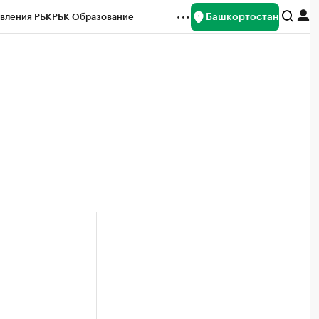
Башкортостан
вления РБК
РБК Образование
редитные рейтинги
Франшизы
Газета
ок наличной валюты