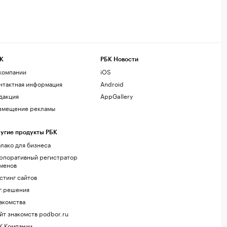
К
РБК Новости
компании
iOS
нтактная информация
Android
дакция
AppGallery
змещение рекламы
угие продукты РБК
лако для бизнеса
рпоративный регистратор
менов
стинг сайтов
г.решения
акомства
йт знакомств podbor.ru
К Компании