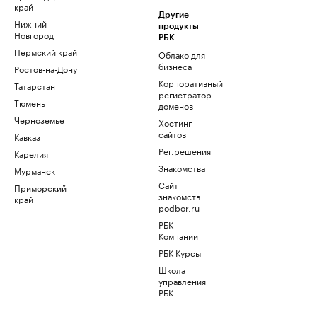
край
Другие
Нижний
продукты
Новгород
РБК
Пермский край
Облако для
бизнеса
Ростов-на-Дону
Корпоративный
Татарстан
регистратор
Тюмень
доменов
Черноземье
Хостинг
сайтов
Кавказ
Рег.решения
Карелия
Знакомства
Мурманск
Сайт
Приморский
знакомств
край
podbor.ru
РБК
Компании
РБК Курсы
Школа
управления
РБК