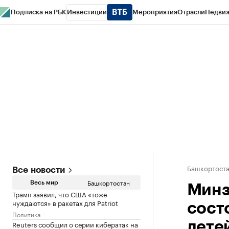
Подписка на РБК
Инвестиции
Мероприятия
Отрасли
Недви
РБК Курсы
РБК Life
Тренды
Визионеры
Национальные проекты
Горо
Спецпроекты СПб
Конференции СПб
Спецпроекты
Проверка конт
Башкортост
Все новости
Башкортостан
Весь мир
Минз
Трамп заявил, что США «тоже
нуждаются» в ракетах для Patriot
сост
Политика
Reuters сообщил о серии кибератак на
дете