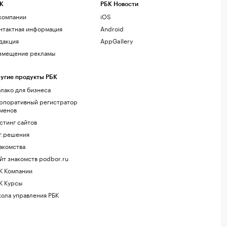
К
РБК Новости
компании
iOS
нтактная информация
Android
дакция
AppGallery
змещение рекламы
угие продукты РБК
лако для бизнеса
рпоративный регистратор
менов
стинг сайтов
г.решения
акомства
йт знакомств podbor.ru
К Компании
К Курсы
ола управления РБК