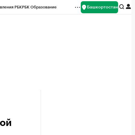
Башкортостан
вления РБК
РБК Образование
редитные рейтинги
Франшизы
Газета
ок наличной валюты
мой