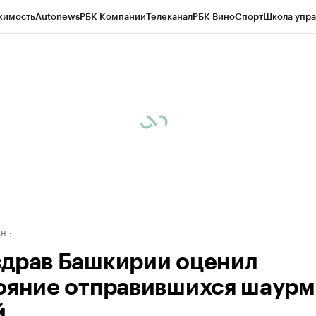
жимость
Autonews
РБК Компании
Телеканал
РБК Вино
Спорт
Школа упра
д
Стиль
Крипто
РБК Бизнес-среда
Дискуссионный клуб
Исследования
К
рагентов
Политика
Экономика
Бизнес
Технологии и медиа
Финансы
Рын
ан
драв Башкирии оценил
ояние отправившихся шаур
й