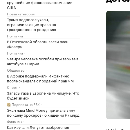
крупнейшие финансовые компании
США
Новая категория
Трамп подписал указы,
ограничивающие право на
гражданство по рождению
Политика
В Пензенской области ввели план
«Ковер»
Политика
Четыре человека погибли при взрыве в
автобусе в Сирии
Общество
В Африке поддержали Инфантино
после скандала с продажей прав ЧМ
Спорт
Запасы газа в Европе на минимуме. Что
будет зимой
Подписка на РБК
Экс-глава Mind Money признала вину
по «делу брокеров» о хищении ₽7 млрд
Финансы
Как изучали Луну: от изобретения
В Уфе 15 