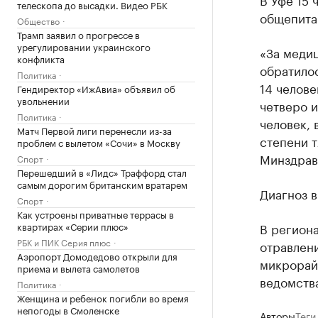
телескопа до высадки. Видео РБК
общепита
Общество
Трамп заявил о прогрессе в
урегулировании украинского
«За меди
конфликта
обратилос
Политика
14 челове
Гендиректор «ИжАвиа» объявил об
увольнении
четверо и
Политика
человек, 
Матч Первой лиги перенесли из-за
степени т
проблем с вылетом «Сочи» в Москву
Минздрав
Спорт
Перешедший в «Лидс» Траффорд стал
самым дорогим британским вратарем
Диагноз в
Спорт
Как устроены приватные террасы в
квартирах «Серии плюс»
В регион
РБК и ПИК Серия плюс
отравлен
Аэропорт Домодедово открыли для
микрорай
приема и вылета самолетов
ведомств
Политика
Женщина и ребенок погибли во время
непогоды в Смоленске
Авторы
Теги