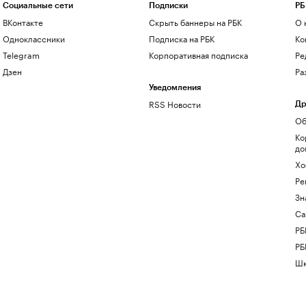
Социальные сети
Подписки
РБ
ВКонтакте
Скрыть баннеры на РБК
О 
Одноклассники
Подписка на РБК
Ко
Telegram
Корпоративная подписка
Ре
Дзен
Ра
Уведомления
RSS Новости
Др
Об
Ко
до
Хо
Ре
Зн
Са
РБ
РБ
Шк