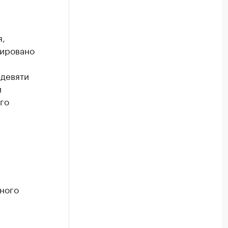
я,
зировано
 девяти
й
го
ного