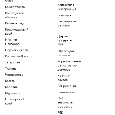
Омск
Контактная
Башкортостан
информация
Вологодская
Редакция
область
Размещение
Калининград
рекламы
Краснодарский
край
Другие
Нижний
продукты
Новгород
РБК
Пермский край
Облако для
бизнеса
Ростов-на-Дону
Корпоративный
Татарстан
регистратор
Тюмень
доменов
Черноземье
Хостинг
сайтов
Кавказ
Рег.решения
Карелия
Знакомства
Мурманск
Сайт
Приморский
знакомств
край
podbor.ru
РБК