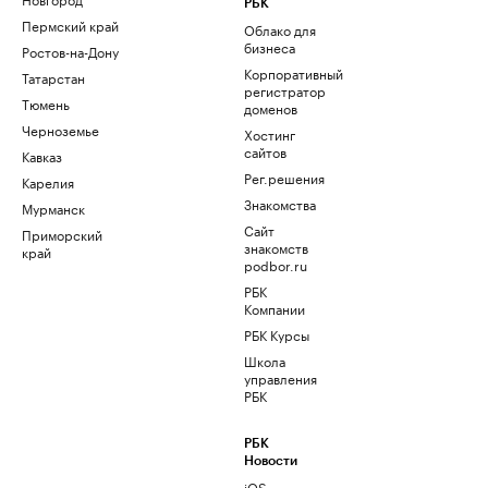
РБК
Пермский край
Облако для
бизнеса
Ростов-на-Дону
Корпоративный
Татарстан
регистратор
Тюмень
доменов
Черноземье
Хостинг
сайтов
Кавказ
Рег.решения
Карелия
Знакомства
Мурманск
Сайт
Приморский
знакомств
край
podbor.ru
РБК
Компании
РБК Курсы
Школа
управления
РБК
РБК
Новости
iOS