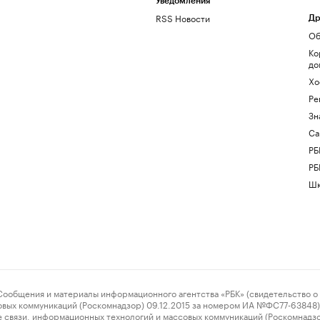
Уведомления
RSS Новости
Др
Об
Ко
до
Хо
Ре
Зн
Са
РБ
РБ
Шк
ения и материалы информационного агентства «РБК» (свидетельство о 
овых коммуникаций (Роскомнадзор) 09.12.2015 за номером ИА №ФС77-63848) 
 связи, информационных технологий и массовых коммуникаций (Роскомнадз