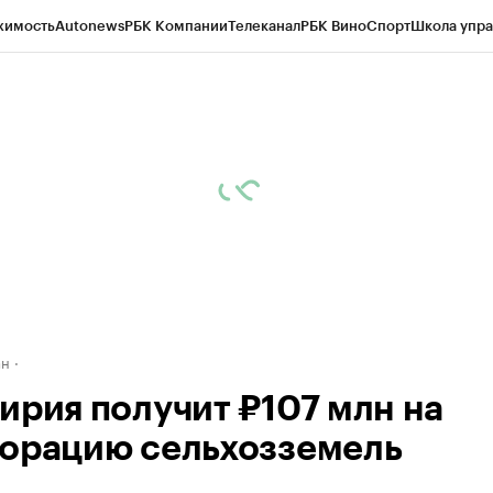
жимость
Autonews
РБК Компании
Телеканал
РБК Вино
Спорт
Школа упра
д
Стиль
Крипто
РБК Бизнес-среда
Дискуссионный клуб
Исследования
К
рагентов
Политика
Экономика
Бизнес
Технологии и медиа
Финансы
Рын
ан
ирия получит ₽107 млн на
орацию сельхозземель