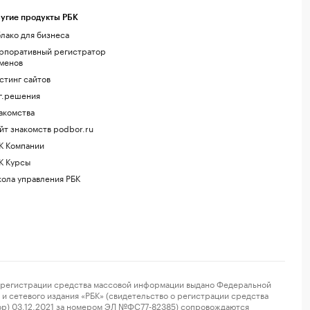
угие продукты РБК
лако для бизнеса
рпоративный регистратор
менов
стинг сайтов
г.решения
акомства
йт знакомств podbor.ru
К Компании
К Курсы
ола управления РБК
регистрации средства массовой информации выдано Федеральной
и сетевого издания «РБК» (свидетельство о регистрации средства
ор) 03.12.2021 за номером ЭЛ №ФС77-82385) сопровождаются