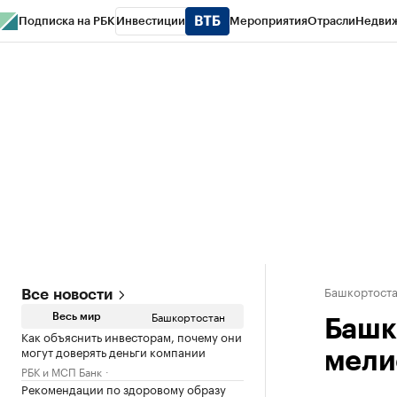
Подписка на РБК
Инвестиции
Мероприятия
Отрасли
Недви
РБК Курсы
РБК Life
Тренды
Визионеры
Национальные проекты
Горо
Спецпроекты СПб
Конференции СПб
Спецпроекты
Проверка конт
Башкортост
Все новости
Башкортостан
Весь мир
Башк
Как объяснить инвесторам, почему они
могут доверять деньги компании
мели
РБК и МСП Банк
Рекомендации по здоровому образу