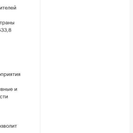
ителей
страны
633,8
оприятия
ивные и
сти
озволит