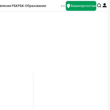
Башкортостан
вления РБК
РБК Образование
редитные рейтинги
Франшизы
Газета
ок наличной валюты