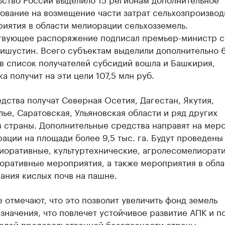
ование на возмещение части затрат сельхозпроизвод
иятия в области мелиорации сельхозземель.
твующее распоряжение подписал премьер-министр 
ишустин. Всего субъектам выделили дополнительно 
 в список получателей субсидий вошла и Башкирия,
а получит на эти цели 107,5 млн руб.
дства получат Северная Осетия, Дагестан, Якутия,
ье, Саратовская, Ульяновская области и ряд других
в страны. Дополнительные средства направят на мер
ации на площади более 9,5 тыс. га. Будут проведены
иоративные, культуртехнические, агролесомелиорат
оративные мероприятия, а также мероприятия в обла
ания кислых почв на пашне.
 отмечают, что это позволит увеличить фонд земель
значения, что повлечет устойчивое развитие АПК и п
целей продовольственной безопасности страны.