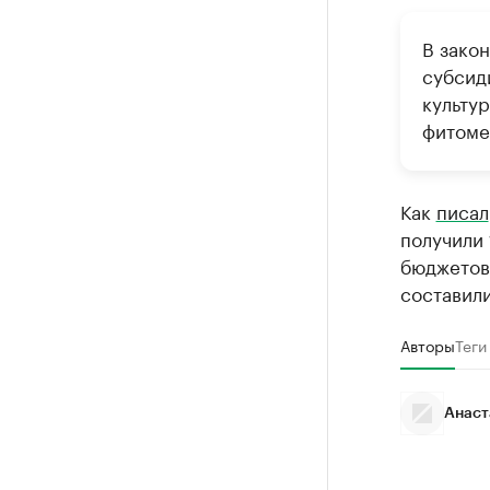
В зако
субсид
культу
фитоме
Как
писал
получили 
бюджетов
составили
Авторы
Теги
Анаст