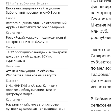
РБК и Петербургская Биржа
финансир
Дисквалифицированный за допинг
на меропр
Заболотный перешел в клуб Басты
Соответс
Спорт
Restore оценила влияние ограничений
Михаил М
Apple на потребительское поведение
млн руб.,
Компании
республик
Российский хоккеист подписал новый
контракт в НХЛ на $2,2 млн
Спорт
Также сре
ТАСС сообщило о найденных хакерами
Ставропол
документах об ударах ВСУ по
терминалам
субъекто
Политика
по мелиор
Атаки и эвакуации на объектах
гидромел
Wildberries. Главное на 7 августа
фитомели
Бизнес
ИНФИНИТУМ и «Альфа-Капитал»
известков
перевели обслуживание ПИФ на
цифровую модель
В Кабмине
Компании
сельхозна
Названы китайские авто, которые
лучше и хуже остальных защищены от
достичь 