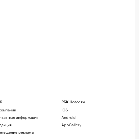
К
РБК Новости
компании
iOS
нтактная информация
Android
дакция
AppGallery
змещение рекламы