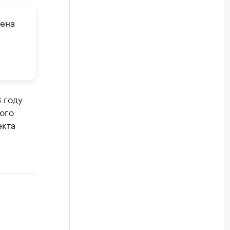
дена
 году
ого
екта