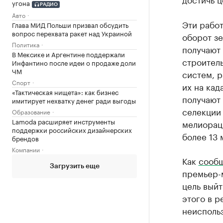
угона
РАДИО
Авто
Эти рабо
Глава МИД Польши призвал обсудить
вопрос перехвата ракет над Украиной
оборот зе
Политика
получают 
В Мексике и Аргентине поддержали
строител
Инфантино после идеи о продаже доли
ЧМ
систем, р
Спорт
их на кад
«Тактическая нищета»: как бизнес
получают
имитирует нехватку денег ради выгоды
селекции 
Образование
Lamoda расширяет инструменты
мелиорац
поддержки российских дизайнерских
более 13 
брендов
Компании
Как
сооб
Загрузить еще
премьер-
цель выйт
этого в р
неисполь