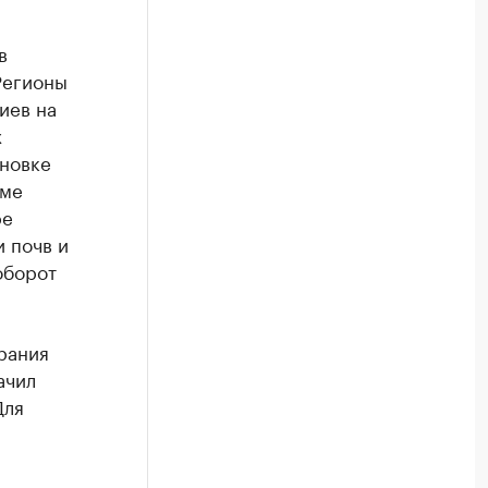
в
Регионы
иев на
х
ановке
мме
ре
 почв и
оборот
рания
ачил
Для