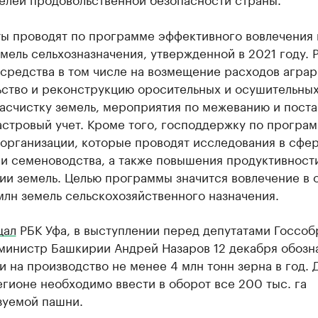
ты проводят по программе эффективного вовлечения 
мель сельхозназначения, утвержденной в 2021 году. 
средства в том числе на возмещение расходов аграр
ьство и реконструкцию оросительных и осушительны
асчистку земель, мероприятия по межеванию и пост
астровый учет. Кроме того, господдержку по програ
 организации, которые проводят исследования в сфе
и семеноводства, а также повышения продуктивности
ии земель. Целью программы значится вовлечение в 
млн земель сельскохозяйственного назначения.
щал
РБК Уфа, в выступлении перед депутатами Госсоб
министр Башкирии Андрей Назаров 12 декабря обозн
и на производство не менее 4 млн тонн зерна в год. 
егионе необходимо ввести в оборот все 200 тыс. га
зуемой пашни.