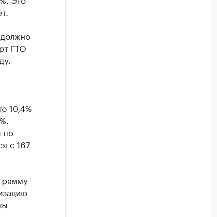
т.
 должно
арт ГТО
ду.
то 10,4%
%.
 по
я с 167
ограмму
лизацию
ны