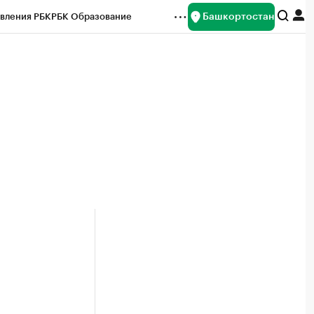
Башкортостан
вления РБК
РБК Образование
редитные рейтинги
Франшизы
Газета
ок наличной валюты