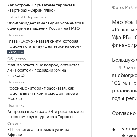
Как устроены приватные террасы в
Фото: РБК 
квартирах «Серии плюс»
РБК и ПИК Серия плюс
Мэр Уфы 
Экс-президент Финляндии усомнился в
сценарии нападения России на НАТО
«Развитие
Политика
Уфа РБ». 
Глава «Эксмо» назвал книгу, которая
финансир
поможет стать «лучшей версией себя»
РАДИО
Большую ч
Общество
Мадьяр ответил на вопрос, останется
— 4,7 млр
ли «Росатом» подрядчиком на
внебюджет
«Пакш-2»
102 млн р
Политика
Росфинмониторинг рассказал, как
реализац
помог выявить криптомошенников в
годы рег
Москве
Политика
Андреева проиграла 34-й ракетке мира
Согласно 
в третьем круге турнира в Торонто
Спорт
увели
РПЦ ответила на призыв уйти из
Африки
физку