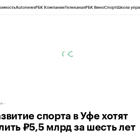
жимость
Autonews
РБК Компании
Телеканал
РБК Вино
Спорт
Школа упра
д
Стиль
Крипто
РБК Бизнес-среда
Дискуссионный клуб
Исследования
К
рагентов
Политика
Экономика
Бизнес
Технологии и медиа
Финансы
Рын
ан
звитие спорта в Уфе хотят
лить ₽5,5 млрд за шесть лет