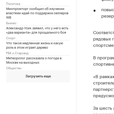
Политика
Минпромторг сообщил об изучении
повыс
властями идей по поддержке селлеров
резер
WB
Бизнес
Александр Усик заявил, что у него есть
Соответс
«два варианта» для прощального боя
рядовых г
Спорт
Что такое медленная жизнь и какую
спортсме
роль в этом играет дерево
РБК и Старквуд
В програ
Метеоролог рассказала о погоде в
Москве на выходных
спортивн
Общество
«В рамка
Загрузить еще
строител
партнерст
предусмо
За шесть 
занимающ