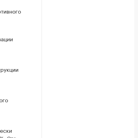
ртивного
вации
трукции
ого
чески
%. Это