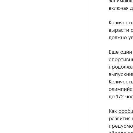
включая д
Количест
вырасти с
должно ув
Еще один
спортивн
продолжа
выпускник
Количест
олимпийс
до 172 че
Как
сооб
развития 
предусмот
обеспечив