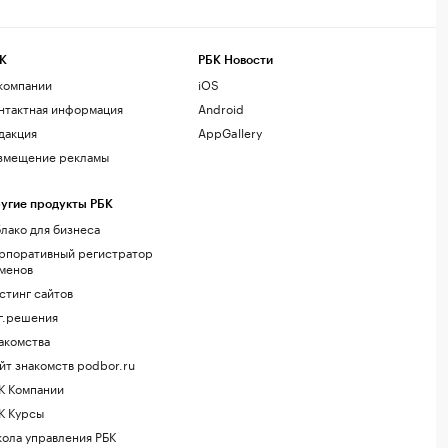
К
РБК Новости
компании
iOS
нтактная информация
Android
дакция
AppGallery
змещение рекламы
угие продукты РБК
лако для бизнеса
рпоративный регистратор
менов
стинг сайтов
г.решения
акомства
йт знакомств podbor.ru
К Компании
К Курсы
ола управления РБК