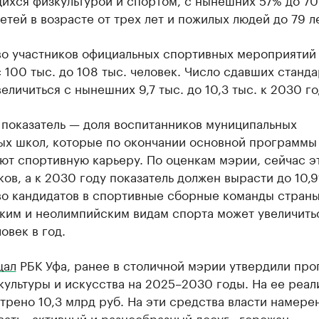
етей в возрасте от трех лет и пожилых людей до 79 ле
во участников официальных спортивных мероприятий
 100 тыс. до 108 тыс. человек. Число сдавших станд
еличиться с нынешних 9,7 тыс. до 10,3 тыс. к 2030 го
 показатель — доля воспитанников муниципальных
ых школ, которые по окончании основной программы
ют спортивную карьеру. По оценкам мэрии, сейчас э
ов, а к 2030 году показатель должен вырасти до 10,9
во кандидатов в спортивные сборные команды страны
ким и неолимпийским видам спорта может увеличитьс
ловек в год.
щал
РБК Уфа, ранее в столичной мэрии утвердили пр
культуры и искусства на 2025–2030 годы. На ее реа
рено 10,3 млрд руб. На эти средства власти намере
ать «активный и разнообразный досуг» горожан.