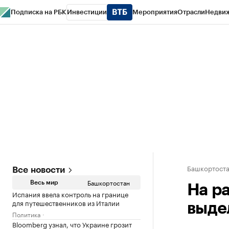
Подписка на РБК
Инвестиции
Мероприятия
Отрасли
Недви
РБК Курсы
РБК Life
Тренды
Визионеры
Национальные проекты
Горо
Спецпроекты СПб
Конференции СПб
Спецпроекты
Проверка конт
Башкортост
Все новости
Башкортостан
Весь мир
На ра
Испания ввела контроль на границе
для путешественников из Италии
выде
Политика
Bloomberg узнал, что Украине грозит