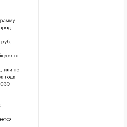
грамму
город
 руб.
 бюджета
, или по
а года
2030
:
ается