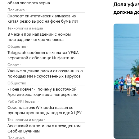
обвал экспорта зерна
Доля уфи
Политика
должна д
Экспорт синтетических алмазов из
Китая резко вырос на фоне бума ИИ
Технологии и медиа
В Чехии при нападении с ножом
пострадали четыре человека
Общество
Telegraph сообщил о выплатах УЕФА
вероятной любовнице Инфантино
Спорт
Ученые оценили риски от созданных с
помощью ИИ искусственных вирусов
Общество
«Ноев ковчег»: почему в восточной
Арктике эволюция шла непрерывно
РБК и УК Первая
Сооснователь Wikipedia назвал ее
рупором пропаганды под эгидой ЦРУ
Технологии и медиа
Зеленский встретился с президентом
Сербии Вучичем
Политика