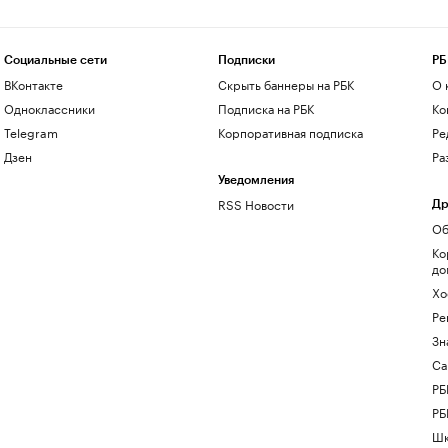
Социальные сети
Подписки
РБ
ВКонтакте
Скрыть баннеры на РБК
О 
Одноклассники
Подписка на РБК
Ко
Telegram
Корпоративная подписка
Ре
Дзен
Ра
Уведомления
RSS Новости
Др
Об
Ко
до
Хо
Ре
Зн
Са
РБ
РБ
Шк