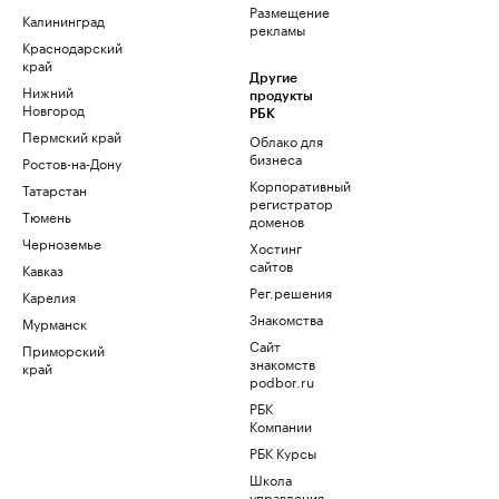
Размещение
Калининград
рекламы
Краснодарский
край
Другие
Нижний
продукты
Новгород
РБК
Пермский край
Облако для
бизнеса
Ростов-на-Дону
Корпоративный
Татарстан
регистратор
Тюмень
доменов
Черноземье
Хостинг
сайтов
Кавказ
Рег.решения
Карелия
Знакомства
Мурманск
Сайт
Приморский
знакомств
край
podbor.ru
РБК
Компании
РБК Курсы
Школа
управления