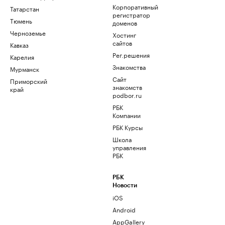
Корпоративный
Татарстан
регистратор
Тюмень
доменов
Черноземье
Хостинг
сайтов
Кавказ
Рег.решения
Карелия
Знакомства
Мурманск
Сайт
Приморский
знакомств
край
podbor.ru
РБК
Компании
РБК Курсы
Школа
управления
РБК
РБК
Новости
iOS
Android
AppGallery