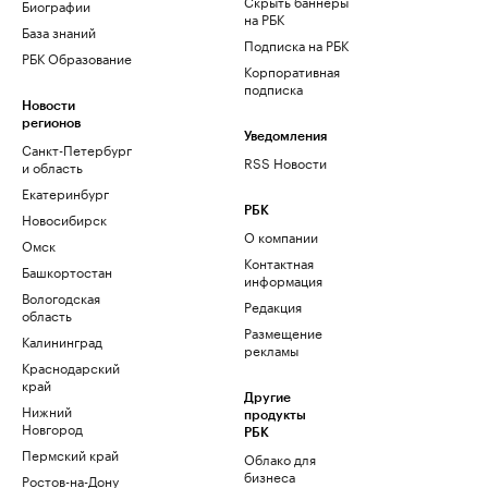
Скрыть баннеры
Биографии
на РБК
База знаний
Подписка на РБК
РБК Образование
Корпоративная
подписка
Новости
регионов
Уведомления
Санкт-Петербург
RSS Новости
и область
Екатеринбург
РБК
Новосибирск
О компании
Омск
Контактная
Башкортостан
информация
Вологодская
Редакция
область
Размещение
Калининград
рекламы
Краснодарский
край
Другие
Нижний
продукты
Новгород
РБК
Пермский край
Облако для
бизнеса
Ростов-на-Дону