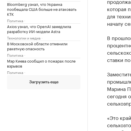
продолжа
Bloomberg узнал, что Украина
которая 
пообещала США больше не атаковать
КТК
для техни
Политика
началу се
Axios узнал, что OpenAI замедлила
разработку ИИ-модели Astra
В прошло
Технологии и медиа
В Московской области отменили
процентн
ракетную опасность
сельскох
Политика
ставки по
Мэр Киева сообщил о пожарах после
взрывов
Политика
Заместит
промышле
Загрузить еще
Марина Пе
сегодня 
сельхозп
«Это край
сельхозто