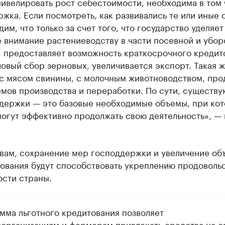
нивелировать рост себестоимости, необходима в том
жка. Если посмотреть, как развивались те или иные 
дим, что только за счет того, что государство уделяет
 внимание растениеводству в части посевной и убор
, предоставляет возможность краткосрочного кредит
овый сбор зерновых, увеличивается экспорт. Такая 
 с мясом свинины, с молочным животноводством, про
емов производства и переработки. По сути, существ
держки — это базовые необходимые объемы, при ко
огут эффективно продолжать свою деятельность», — 
овам, сохранение мер господдержки и увеличение об
ования будут способствовать укреплению продоволь
ости страны.
мма льготного кредитования позволяет
зорганизациям и фермерам привлекать средства на с