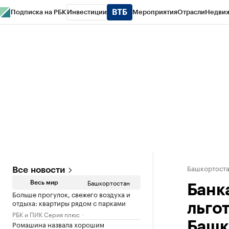
Подписка на РБК
Инвестиции
Мероприятия
Отрасли
Недви
РБК Курсы
РБК Life
Тренды
Визионеры
Национальные проекты
Горо
Спецпроекты СПб
Конференции СПб
Спецпроекты
Проверка конт
Башкортост
Все новости
Башкортостан
Весь мир
Банк
Больше прогулок, свежего воздуха и
отдыха: квартиры рядом с парками
льго
РБК и ПИК Серия плюс
Ромашина назвала хорошим
Башк