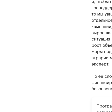
и, чтобы 
господдер
то мы уви
отдельное
кампаний
вырос вал
ситуация
рост объ
меры под
аграрии м
эксперт.
По ее сл
финансир
безопасн
Програ
сельхо