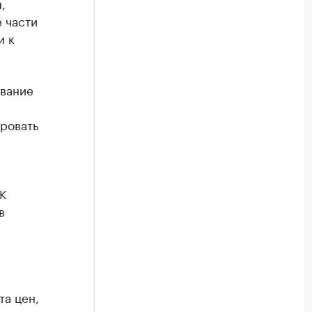
,
 части
и к
ование
ровать
К
в
та цен,