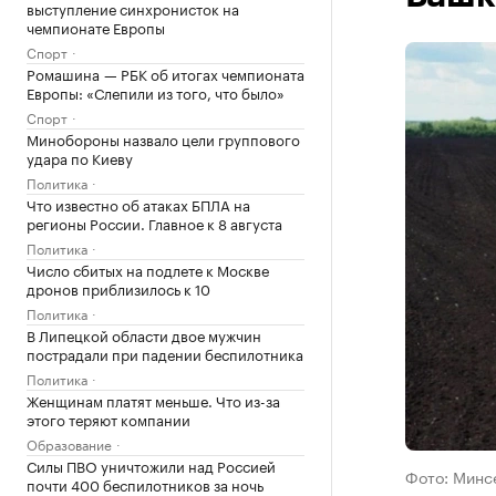
выступление синхронисток на
чемпионате Европы
Спорт
Ромашина — РБК об итогах чемпионата
Европы: «Слепили из того, что было»
Спорт
Минобороны назвало цели группового
удара по Киеву
Политика
Что известно об атаках БПЛА на
регионы России. Главное к 8 августа
Политика
Число сбитых на подлете к Москве
дронов приблизилось к 10
Политика
В Липецкой области двое мужчин
пострадали при падении беспилотника
Политика
Женщинам платят меньше. Что из-за
этого теряют компании
Образование
Силы ПВО уничтожили над Россией
Фото: Минс
почти 400 беспилотников за ночь