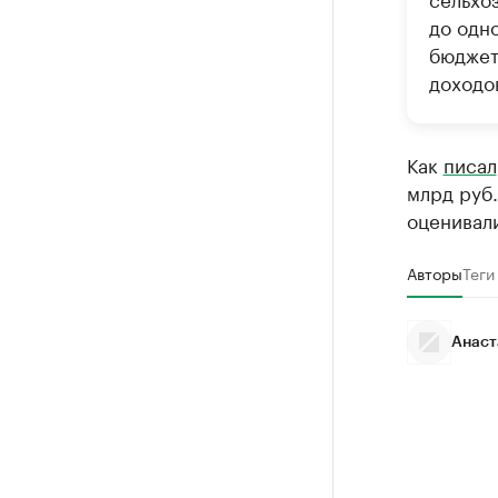
до одн
бюджет
доходо
Как
писал
млрд руб.
оценивали
Авторы
Теги
Анаст