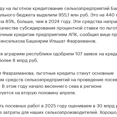
оду на льготное кредитование сельхозпредприятий Б
льного бюджета выделили 955,1 млн руб. Это на 440 
 на 85%, больше, чем в 2024 году. Эти средства напра
качестве субсидирования процентной ставки по льго
очным кредитам предприятиям АПК, сообщил вице-п
Минсельхоза Башкирии Ильшат Фазрахманов.
я аграриям республики одобрили 107 заявок на кред
олее 8 млрд руб.
м Фазрахманова, льготные кредиты станут основным
ом средств сельхозпредприятий на проведение посе
 В этом году начало весеннего сева в регионе
уется на вторую половину апреля.
ь посевных работ в 2025 году оцениваем в 30 млрд 
 затраты для наших сельхозпроизводителей. Хорошо,