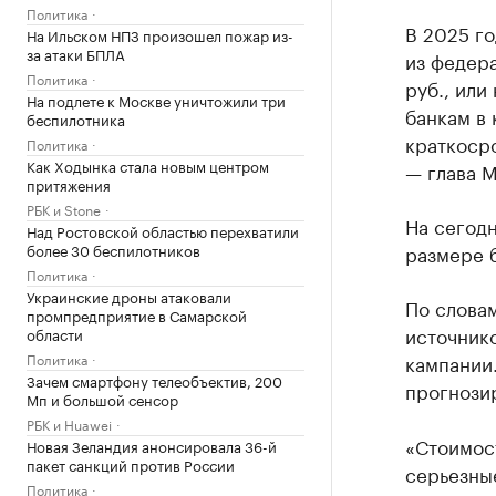
Политика
В 2025 г
На Ильском НПЗ произошел пожар из-
за атаки БПЛА
из федера
Политика
руб., или
На подлете к Москве уничтожили три
банкам в 
беспилотника
краткоср
Политика
Как Ходынка стала новым центром
— глава 
притяжения
РБК и Stone
На сегодн
Над Ростовской областью перехватили
более 30 беспилотников
размере б
Политика
Украинские дроны атаковали
По слова
промпредприятие в Самарской
источник
области
Политика
кампании.
Зачем смартфону телеобъектив, 200
прогнозир
Мп и большой сенсор
РБК и Huawei
«Стоимост
Новая Зеландия анонсировала 36-й
пакет санкций против России
серьезные
Политика