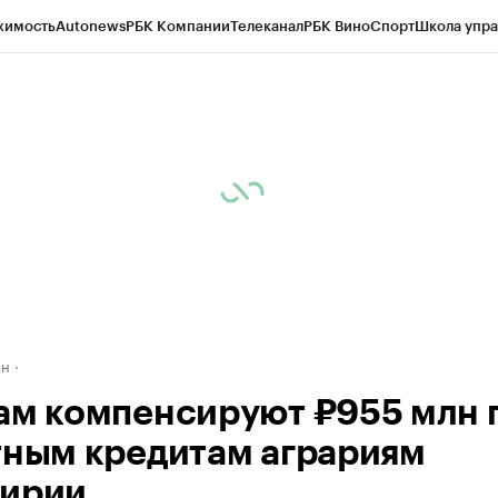
жимость
Autonews
РБК Компании
Телеканал
РБК Вино
Спорт
Школа упра
д
Стиль
Крипто
РБК Бизнес-среда
Дискуссионный клуб
Исследования
К
рагентов
Политика
Экономика
Бизнес
Технологии и медиа
Финансы
Рын
ан
ам компенсируют ₽955 млн 
тным кредитам аграриям
ирии