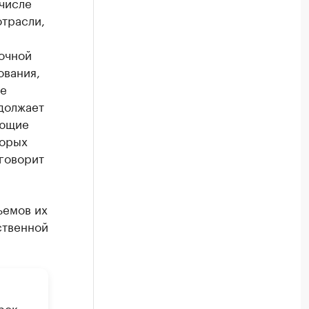
 числе
отрасли,
очной
ования,
же
должает
ующие
торых
говорит
ъемов их
ственной
рок