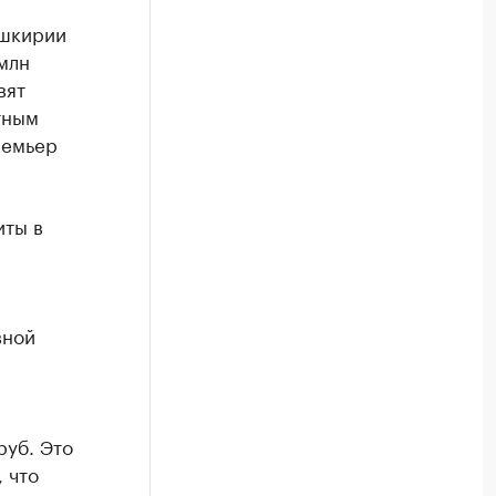
ашкирии
млн
вят
тным
ремьер
иты в
вной
руб. Это
 что