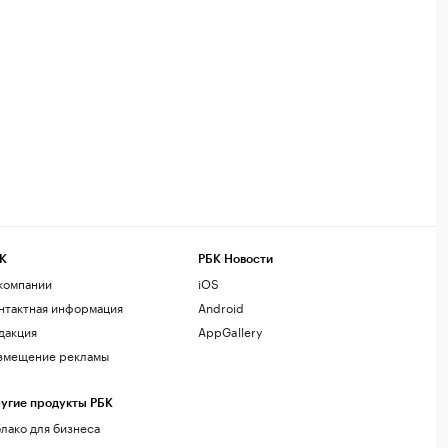
К
РБК Новости
компании
iOS
нтактная информация
Android
дакция
AppGallery
змещение рекламы
угие продукты РБК
лако для бизнеса