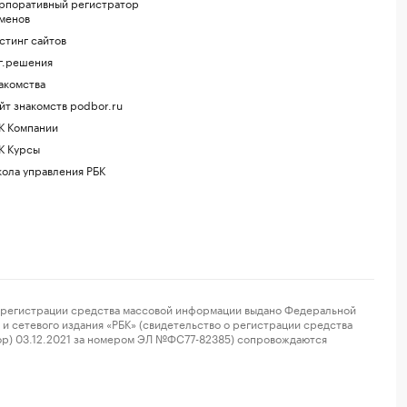
рпоративный регистратор
менов
стинг сайтов
г.решения
акомства
йт знакомств podbor.ru
К Компании
К Курсы
ола управления РБК
регистрации средства массовой информации выдано Федеральной
и сетевого издания «РБК» (свидетельство о регистрации средства
ор) 03.12.2021 за номером ЭЛ №ФС77-82385) сопровождаются