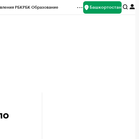
Башкортостан
вления РБК
РБК Образование
редитные рейтинги
Франшизы
Газета
ок наличной валюты
по