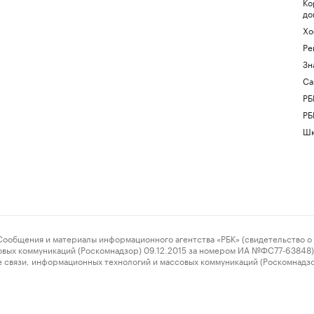
Ко
до
Хо
Ре
Зн
Са
РБ
РБ
Шк
ения и материалы информационного агентства «РБК» (свидетельство о 
овых коммуникаций (Роскомнадзор) 09.12.2015 за номером ИА №ФС77-63848) 
 связи, информационных технологий и массовых коммуникаций (Роскомнадз