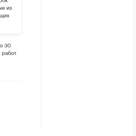
ые из
ющих
о 30
 работ