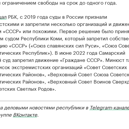
и ограничением свободы на срок до одного года.
щал
РБК, с 2019 года суды в России признали
стскими и запретили несколько организаций и движе
м «СССР» или похожими. Первое решение было приня
м судом Республики Коми, который запретил собств
цию «СССР» («Союз славянских сил Руси», «Союз Сов
тических Республик»). В июне 2022 года Самарский
й суд запретил движение «Граждане СССР». Минюст т
писок экстремистских организаций «Совет Советских
тических Районов», «Верховный Совет Союза Советс
тических Районов», «Верховный Совет Воинов Сверх
етских Светлых Родов».
за деловыми новостями республики в
Telegram-канал
руппе
ВКонтакте
.