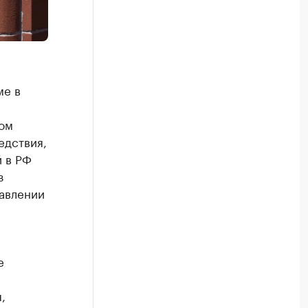
ме в
ом
едствия,
 в РФ
з
равлении
е
-
,