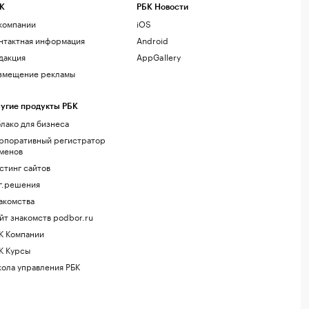
К
РБК Новости
компании
iOS
нтактная информация
Android
дакция
AppGallery
змещение рекламы
угие продукты РБК
лако для бизнеса
рпоративный регистратор
менов
стинг сайтов
г.решения
акомства
йт знакомств podbor.ru
К Компании
К Курсы
ола управления РБК