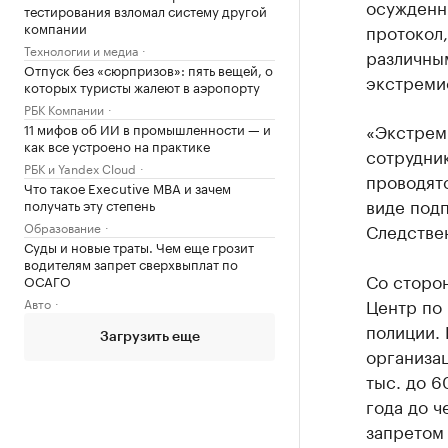
осужденны
тестирования взломал систему другой
компании
протокол
Технологии и медиа
различны
Отпуск без «сюрпризов»: пять вещей, о
экстреми
которых туристы жалеют в аэропорту
РБК Компании
«Экстрем
11 мифов об ИИ в промышленности — и
как все устроено на практике
сотрудни
РБК и Yandex Cloud
проводят
Что такое Executive MBA и зачем
виде под
получать эту степень
Образование
Следстве
Суды и новые траты. Чем еще грозит
водителям запрет сверхвыплат по
Со сторо
ОСАГО
Центр по
Авто
полиции. 
Загрузить еще
организац
тыс. до 6
года до ч
запретом