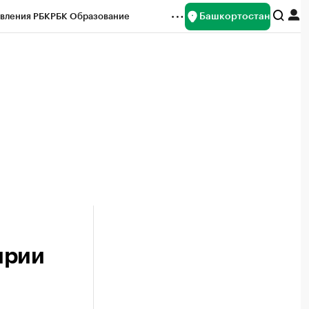
Башкортостан
вления РБК
РБК Образование
редитные рейтинги
Франшизы
Газета
ок наличной валюты
ирии