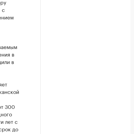
ору
 с
ением
еваемым
ения в
или в
яет
канской
от 300
дного
и лет с
срок до