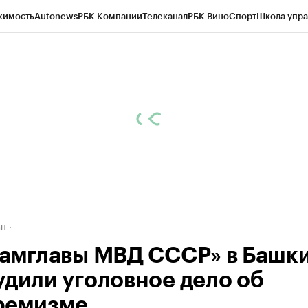
жимость
Autonews
РБК Компании
Телеканал
РБК Вино
Спорт
Школа упра
д
Стиль
Крипто
РБК Бизнес-среда
Дискуссионный клуб
Исследования
К
рагентов
Политика
Экономика
Бизнес
Технологии и медиа
Финансы
Рын
ан
замглавы МВД СССР» в Башк
удили уголовное дело об
ремизме