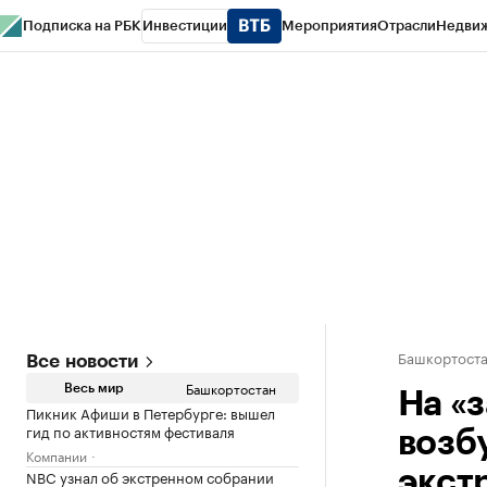
Подписка на РБК
Инвестиции
Мероприятия
Отрасли
Недви
РБК Курсы
РБК Life
Тренды
Визионеры
Национальные проекты
Горо
Спецпроекты СПб
Конференции СПб
Спецпроекты
Проверка конт
Башкортост
Все новости
Башкортостан
Весь мир
На «
Пикник Афиши в Петербурге: вышел
гид по активностям фестиваля
возб
Компании
NBC узнал об экстренном собрании
экст