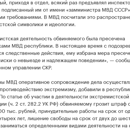
й, приходя в отдел, всякий раз предъявлял инспект
, подписанный им от имени «замминистра МВД СССР»
ми требованиями. В МВД посчитали это распростран
стской символики и идеологии.
истская деятельность обвиняемого была пресечена
ками МВД республики. В настоящее время с подозр
ся следственные действия, ему избрана мера пресеч
писки о невыезде и надлежащем поведении», — сообщ
нном управлении СКР.
ны МВД оперативное сопровождение дела осуществл
 противодействию экстремизму, добавили в республи
По статье об участии в деятельности экстремистской
ии (ч. 2 ст. 282.2 УК РФ) обвиняемому грозит штраф 
00 тыс. рублей, принудительные работы на срок от о
етырех лет, лишение свободы на срок от двух до шест
 заниматься определенными видами деятельности на 