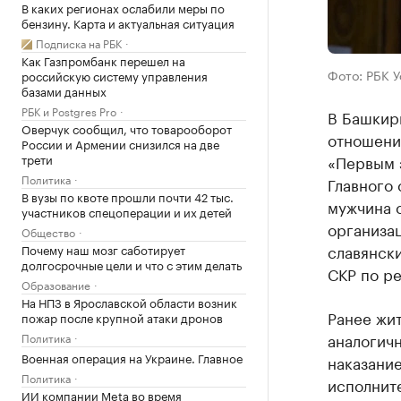
В каких регионах ослабили меры по
бензину. Карта и актуальная ситуация
Подписка на РБК
Как Газпромбанк перешел на
Фото: РБК 
российскую систему управления
базами данных
РБК и Postgres Pro
В Башкири
Оверчук сообщил, что товарооборот
отношени
России и Армении снизился на две
трети
«Первым 
Политика
Главного
В вузы по квоте прошли почти 42 тыс.
мужчина 
участников спецоперации и их детей
организа
Общество
славянски
Почему наш мозг саботирует
долгосрочные цели и что с этим делать
СКР по р
Образование
На НПЗ в Ярославской области возник
Ранее жи
пожар после крупной атаки дронов
аналогич
Политика
Военная операция на Украине. Главное
наказание
Политика
исполните
ИИ компании Meta во время