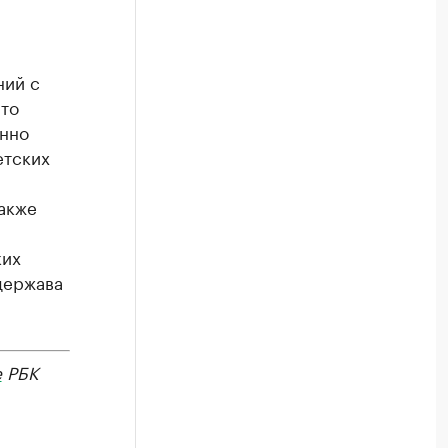
ний с
то
енно
етских
акже
ких
держава
е
РБК