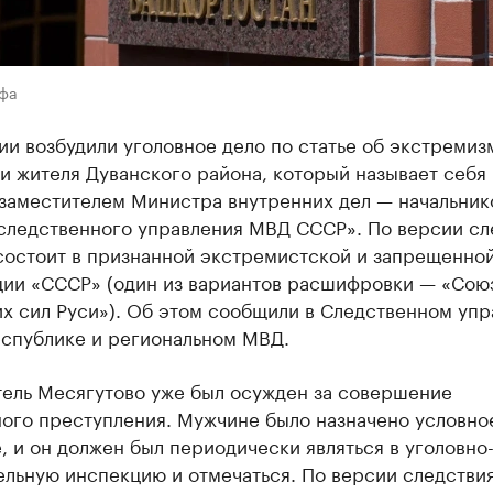
Уфа
и возбудили уголовное дело по статье об экстремиз
и жителя Дуванского района, который называет себя
заместителем Министра внутренних дел — начальник
 следственного управления МВД СССР». По версии сл
состоит в признанной экстремистской и запрещенной
ции «СССР» (один из вариантов расшифровки — «Сою
х сил Руси»). Об этом сообщили в Следственном уп
еспублике и региональном МВД.
тель Месягутово уже был осужден за совершение
ного преступления. Мужчине было назначено условно
, и он должен был периодически являться в уголовно
льную инспекцию и отмечаться. По версии следствия