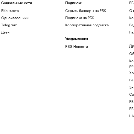
Социальные сети
Подписки
РБ
ВКонтакте
Скрыть баннеры на РБК
О 
Одноклассники
Подписка на РБК
Ко
Telegram
Корпоративная подписка
Ре
Дзен
Ра
Уведомления
RSS Новости
Др
Об
Ко
до
Хо
Ре
Зн
Са
РБ
РБ
Шк