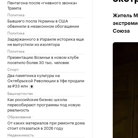
Пентагона после «гневного звонка»
Трампа
Политика
Житель Ме
Бывшего посла Украины в США
экстреми
обвинили в незаконном обогащении
Союза
Политика
Задержанного в Израиле историка еще
не выпустили из изолятора
Политика
Презентацию Возиньи в новом клубе
посетило более 30 тыс. человек
Спорт
Два памятника культуры на
Октябрьской Революции в Уфе продали
за ₽33 млн
Башкортостан
Как российские бизнес-школы
пересобирают программы под новую
реальность
Образование
От каких материалов при ремонте дома
стоит отказаться в 2026 году
Недвижимость