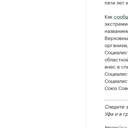
пяти лет 
Как
сооб
экстреми
название
Верховны
организа
Социалис
областно
внес в с
Социалис
Социалис
Союз Сов
Следите 
Уфа и в г
Авторы
Теги